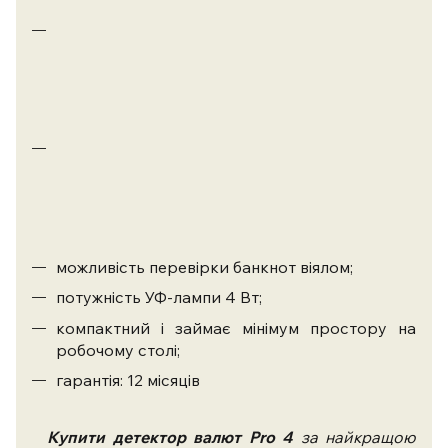
перевірка
валют
в
ультрафіолетом
світлі;
перевірка
банкнот
різних
країн
світу;
можливість перевірки банкнот віялом;
потужність УФ-лампи 4 Вт;
компактний і займає мінімум простору на
робочому столі;
гарантія: 12 місяців
Купити
детектор валют
Pro 4
за найкращою