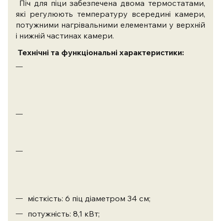
Піч для піци забезпечена двома термостатами,
які регулюють температуру всередині камери,
потужними нагрівальними елементами у верхній
і нижній частинах камери.
Технічні та функціональні характеристики:
габаритні
розміри:
935х1250х330
мм;
кількість
камер:
1;
розміри
камери:
700х1050х130
мм;
місткість: 6 піц діаметром 34 см;
потужність: 8,1 кВт;