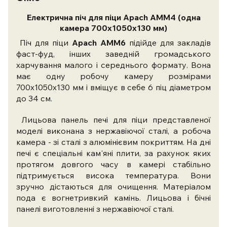
Електрична піч для піци Apach АMM4 (одна
камера 700х1050х130 мм)
Піч для піци
Apach АMМ6
підійде для закладів
фаст-фуд, інших заведній громадського
харчування малого і середнього формату. Вона
має одну робочу камеру розмірами
700х1050х130 мм і вміщує в себе 6 піц діаметром
до 34 см.
Лицьова панель печі для піци представленої
моделі виконана з нержавіючої сталі, а робоча
камера - зі сталі з алюмінієвим покриттям. На дні
печі є спеціальні кам'яні плити, за рахунок яких
протягом довгого часу в камері стабільно
підтримується висока температура. Вони
зручно дістаються для очищення. Матеріалом
пода є вогнетривкий камінь. Лицьова і бічні
панелі виготовленні з нержавіючої сталі.