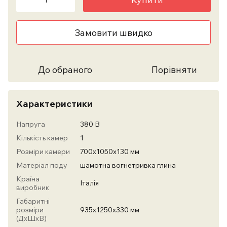
Замовити швидко
До обраного
Порівняти
Характеристики
Напруга
380 В
Кількість камер
1
Розміри камери
700х1050х130 мм
Матеріал поду
шамотна вогнетривка глина
Країна
Італія
виробник
Габаритні
розміри
935х1250х330 мм
(ДхШхВ)