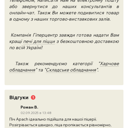
телефоном, написати нам на електронну пошту
або звернутися до наших консультантів в
онлайн-чат. Також Ви можете подивитися товар
в одному з наших торгово-виставкових залів.
Компанія Гіперцентр завжди готова надати Вам
кращі
печі для піцци
з безкоштовною доставкою
по всій Україні!
Також рекомендуємо категорії "
Харчове
обладнання
" та "
Складське обладнання
".
Відгуки
1
Роман В.
02.09.2025 в 13:48
Піч Apach ідеально підійшла для нашої піцерії.
Розігрівається швидко, піца пропікається рівномірно,