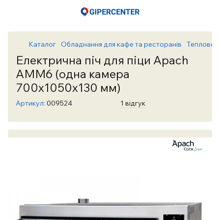
Каталог
Обладнання для кафе та ресторанів
Теплове 
Електрична піч для піци Apach
АMM6 (одна камера
700х1050х130 мм)
Артикул:
009524
1 відгук