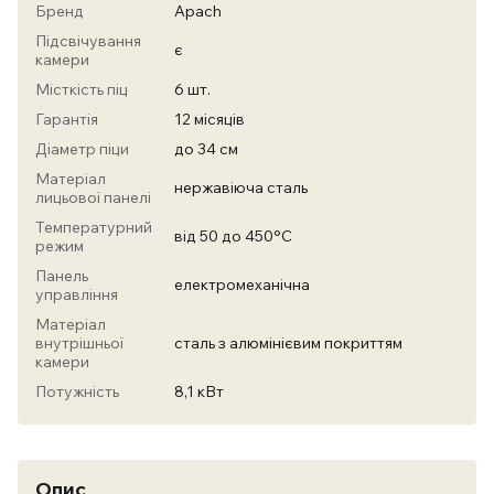
Бренд
Apach
Підсвічування
є
камери
Місткість піц
6 шт.
Гарантія
12 місяців
Діаметр піци
до 34 см
Матеріал
нержавіюча сталь
лицьової панелі
Температурний
від 50 до 450°C
режим
Панель
електромеханічна
управління
Матеріал
внутрішньої
сталь з алюмінієвим покриттям
камери
Потужність
8,1 кВт
Опис