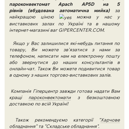
пароконвектомат Apach AP5D на 5
рівнів (вбудована автоматична мийка)
за
найкращою ціною
можна у нас у
виставкових залах по Україні та в нашому
інтернет-магазині ваг GIPERCENTER.COM.
Якщо у Вас залишилися які-небудь питання по
товару, Ви можете зв'язатися з нами за
телефоном, написати нам на електронну пошту
або звернутися до наших консультантів в
онлайн-чат. Також Ви можете подивитися товар
в одному з наших торгово-виставкових залів.
Компанія Гіперцентр завжди готова надати Вам
кращі
пароконвектомати
з безкоштовною
доставкою по всій Україні!
Також рекомендуємо категорії "
Харчове
обладнання
" та "
Складське обладнання
".