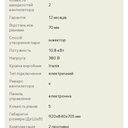
Кількість
швидкостей
2
вентилятора
Гарантія
12 місяців
Відстань між
70 мм
рівнями
Спосіб
інжектор
утворення пари
Потужність
10,8 кВт
Напруга
380 В
Країна виробник
Італія
Тип підключення
електричний
Реверс
є
вентилятора
Панель
електронна
управління
Кількість рівнів
5
Габаритні
920х840х705 мм
розміри (ДхШхВ)
Комплектація
2 противні