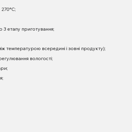
 270°C;
о 3 етапу приготування;
 між температурою всередині і зовні продукту);
регулювання вологості;
ари;
я;