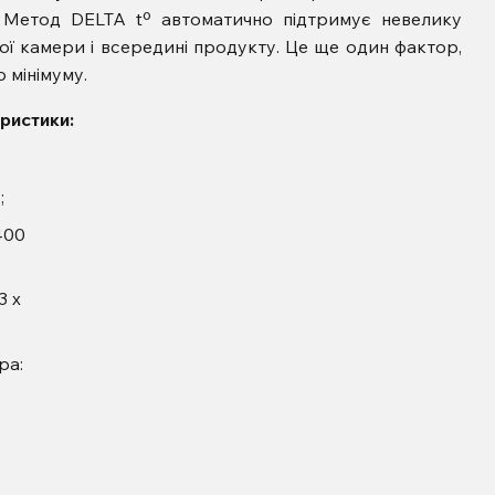
. Метод DELTA tº автоматично підтримує невелику
ї камери і всередині продукту. Це ще один фактор,
 мінімуму.
ристики:
;
х400
 3 х
ра: