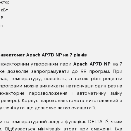
ектор
8 кВт
 В
ія
нвектомат Apach AP7D NP на 7 рівнів
інжекторним утворенням пари
Apach AP7D NP
на 7
 яке дозволяє запрограмувати до 99 програм. При
ас, температуру, вологість, а також різні рецепти
 програми можна викликати, натиснувши один раз на
нжекторне парозволоження і автоматичну зміну
(реверс). Корпус пароконвектомата виготовлений з
углені кути, що дозволяє легко очищати її.
и на температурний зонд з функцією DELTA tº, яким
 Відбувається мінімізація втрат при смаженні, їжа