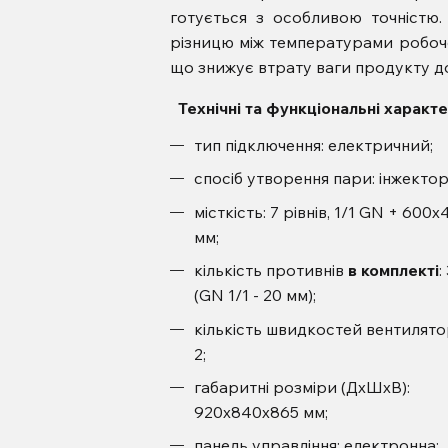
готується з особливою точністю
різницю між температурами робочо
що знижує втрату ваги продукту до
Технічні та функціональні характе
тип підключення: електричний;
спосіб утворення пари: інжектор
місткість: 7 рівнів, 1/1 GN + 600
мм;
кількість противнів
в комплекті
:
(GN 1/1 - 20 мм);
кількість швидкостей вентилято
2;
габаритні розміри (ДхШхВ):
920х840х865 мм;
панель управління: електронна;