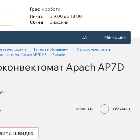
Графік роботи:
Пн-пт:
з 9:00 до 18:00
Сб-нд:
Вихідний
Мій кошик
UA
е та ресторанів
Теплове обладнання
Пароконвектомати
нвектомат Apach AP7D NP на 7 рівнів
оконвектомат Apach AP7D
ук
н
Порівняти
В бажання
вити швидко