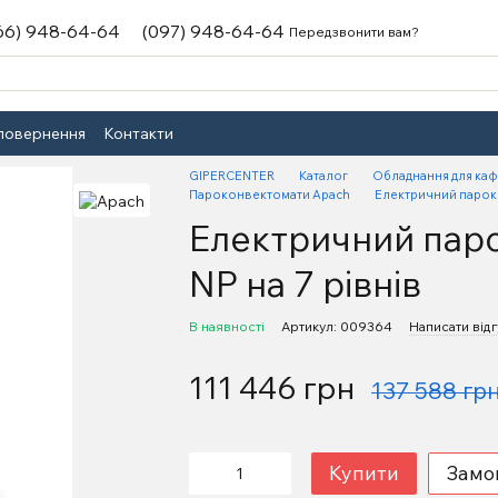
66) 948-64-64
(097) 948-64-64
Передзвонити вам?
 повернення
Контакти
GIPERCENTER
Каталог
Обладнання для каф
Пароконвектомати Apach
Електричний пароко
Електричний пар
NP на 7 рівнів
В наявності
Артикул: 009364
Написати відг
111 446 грн
137 588 гр
Купити
Замо