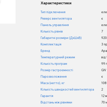
Характеристики
Тип підключення
еле
Реверс вентилятора
є
Панель управління
еле
Кількість рівнів
7
Габаритні розміри (ДхШхВ)
920
Комплектація
3 пр
Бренд
Apa
Температурний режим
від
Кількість програм
99 
Розмір гастроємності
GN 
Парозволоження
є
Маса (нетто), кг
108
Кількість швидкостей вентилятора
2
Гарантія
12 м
Відстань між рівнями
70 