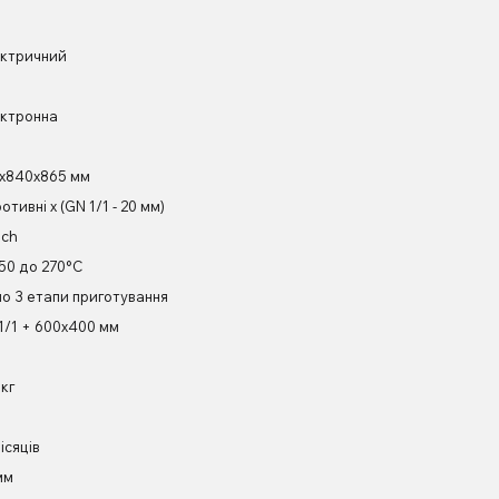
ктричний
ктронна
х840х865 мм
отивні х (GN 1/1 - 20 мм)
ch
 50 до 270°C
по 3 етапи приготування
1/1 + 600х400 мм
 кг
ісяців
мм