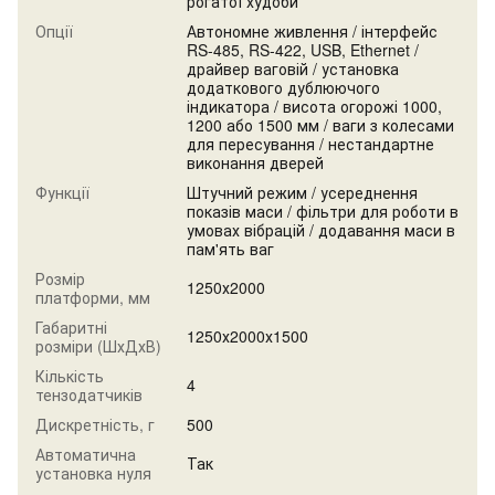
рогатої худоби
Опції
Автономне живлення / інтерфейс
RS-485, RS-422, USB, Ethernet /
драйвер ваговій / установка
додаткового дублюючого
індикатора / висота огорожі 1000,
1200 або 1500 мм / ваги з колесами
для пересування / нестандартне
виконання дверей
Функції
Штучний режим / усереднення
показів маси / фільтри для роботи в
умовах вібрацій / додавання маси в
пам'ять ваг
Розмір
1250х2000
платформи, мм
Габаритні
1250х2000х1500
розміри (ШхДхВ)
Кількість
4
тензодатчиків
Дискретність, г
500
Автоматична
Так
установка нуля