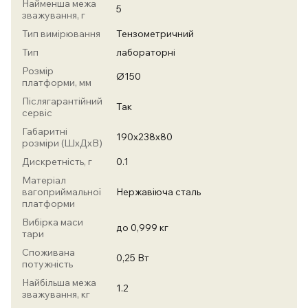
Найменша межа
5
зважування, г
Тип вимірювання
Тензометричний
Тип
лабораторні
Розмір
Ø150
платформи, мм
Післягарантійний
Так
сервіс
Габаритні
190х238х80
розміри (ШхДхВ)
Дискретність, г
0.1
Матеріал
вагоприймальної
Нержавіюча сталь
платформи
Вибірка маси
до 0,999 кг
тари
Споживана
0,25 Вт
потужність
Найбільша межа
1.2
зважування, кг