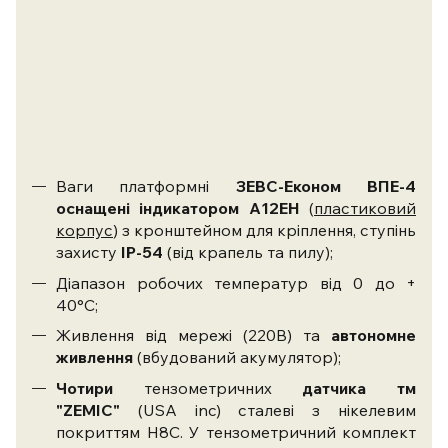
Ваги платформні
ЗЕВС-Економ ВПЕ-4
оснащені індикатором А12ЕН
(
пластиковий
корпус
) з кронштейном для кріплення, ступінь
захисту
IP-54
(від крапель та пилу);
Діапазон робочих температур від 0 до +
40°С;
Живлення від мережі (220В) та
автономне
живлення
(вбудований акумулятор);
Чотири
тензометричних
датчика тм
"ZEMIC"
(USA inc) сталеві з нікелевим
покриттям Н8С. У тензометричний комплект