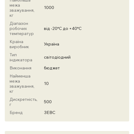
Найбільша
межа
1000
зважування,
кг
Діапазон
робочих
від -20*С до +40*С
температур
Країна
Україна
виробник
Тип
світодіодний
індикатора
Виконання
бюджет
Найменша
межа
10
зважування,
кг
Дискретність,
500
г
Бренд
ЗЕВС