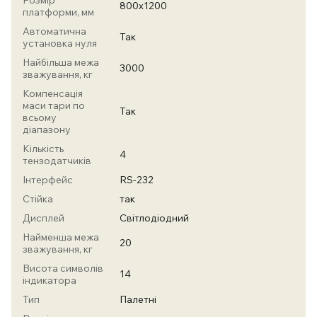
Розмір
800х1200
платформи, мм
Автоматична
Так
установка нуля
Найбільша межа
3000
зважування, кг
Компенсація
маси тари по
Так
всьому
діапазону
Кількість
4
тензодатчиків
Інтерфейс
RS-232
Стійка
так
Дисплей
Світлодіодний
Найменша межа
20
зважування, кг
Висота символів
14
індикатора
Тип
Палетні