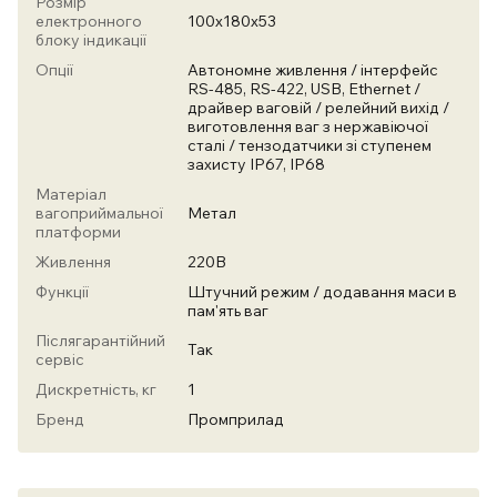
Розмір
електронного
100х180х53
блоку індикації
Опції
Автономне живлення / інтерфейс
RS-485, RS-422, USB, Ethernet /
драйвер ваговій / релейний вихід /
виготовлення ваг з нержавіючої
сталі / тензодатчики зі ступенем
захисту IP67, IP68
Матеріал
вагоприймальної
Метал
платформи
Живлення
220В
Функції
Штучний режим / додавання маси в
пам'ять ваг
Післягарантійний
Так
сервіс
Дискретність, кг
1
Бренд
Промприлад