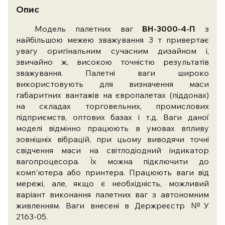
Опис
Модель палетних ваг
ВН-3000-4-П
з
найбільшою межею зважування 3 т привертає
увагу оригінальним сучасним дизайном і,
звичайно ж, високою точністю результатів
зважування. Палетні ваги широко
використовують для визначення маси
габаритних вантажів на європалетах (піддонах)
на складах торговельних, промислових
підприємств, оптових базах і т.д. Ваги даної
моделі відмінно працюють в умовах впливу
зовнішніх вібрацій, при цьому виводячи точні
свідчення маси на світлодіодний індикатор
вагопроцесора. Їх можна підключити до
комп'ютера або принтера. Працюють ваги від
мережі, але, якщо є необхідність, можливий
варіант виконання палетних ваг з автономним
живленням. Ваги внесені в Держреєстр №У
2163-05.