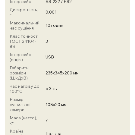
Інтерфейс
RS-232 / PS2
Дискретність,
0.001
г
Максимальний
10 годин
час сушіння
Клас точності
ГОСТ 24104-
3
88
Інтерфейс
USB
(опція)
Габаритні
розміри
235х345х200 мм
(ШхДхВ)
Час нагріву до
≈ 3 хв
100°С
Розмір
сушильної
108х20 мм
камери
Маса (нетто),
7
кг
Країна
Польща