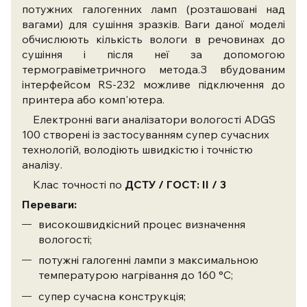
потужних галогенних ламп (розташовані над
вагами) для сушіння зразків. Ваги даної моделі
обчислюють кількість вологи в речовинах до
сушіння і після неї за допомогою
термогравіметричного метода.З вбудованим
інтерфейсом RS-232
можливе підключення до
принтера або комп'ютера.
Електронні ваги аналізатори вологості ADGS
100 створені із застосуванням супер сучасних
технологій, володіють швидкістю і точністю
аналізу.
Клас точності по
ДСТУ / ГОСТ: II / 3
Переваги:
високошвидкісний процес визначення
вологості;
потужні галогенні лампи з максимальною
температурою нагрівання до 160 °С;
супер сучасна конструкція;