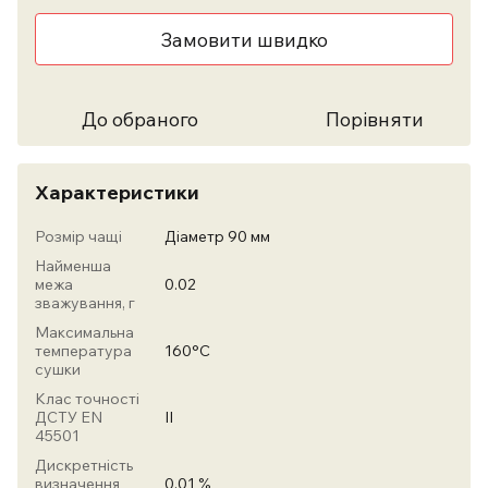
Замовити швидко
До обраного
Порівняти
Характеристики
Розмір чащі
Діаметр 90 мм
Найменша
межа
0.02
зважування, г
Максимальна
температура
160°С
сушки
Клас точності
ДСТУ EN
II
45501
Дискретність
визначення
0.01 %