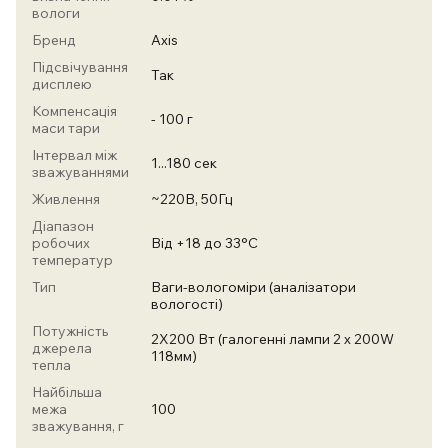
вологи
Бренд
Axis
Підсвічування
Так
дисплею
Компенсація
- 100 г
маси тари
Інтервал між
1...180 сек
зважуваннями
Живлення
~220В, 50Гц
Діапазон
робочих
Від +18 до 33°С
температур
Тип
Ваги-вологоміри (аналізатори
вологості)
Потужність
2Х200 Вт (галогенні лампи 2 х 200W
джерела
118мм)
тепла
Найбільша
межа
100
зважування, г