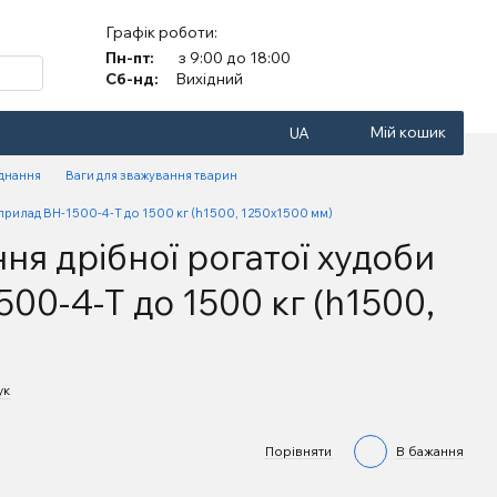
Графік роботи:
Пн-пт:
з 9:00 до 18:00
Сб-нд:
Вихідний
Мій кошик
UA
аднання
Ваги для зважування тварин
прилад ВН-1500-4-Т до 1500 кг (h1500, 1250х1500 мм)
ня дрібної рогатої худоби
0-4-Т до 1500 кг (h1500,
ук
Порівняти
В бажання