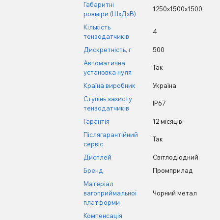
Габаритні
1250х1500х1500
розміри (ШхДхВ)
Кількість
4
тензодатчиків
Дискретність, г
500
Автоматична
Так
установка нуля
Країна виробник
Україна
Ступінь захисту
IP67
тензодатчиків
Гарантія
12 місяців
Післягарантійний
Так
сервіс
Дисплей
Світлодіодний
Бренд
Промприлад
Матеріал
вагоприймальної
Чорний метал
платформи
Компенсація