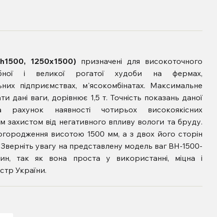
(h1500, 1250x1500)
призначені для високоточного
ібної і великої рогатої худоби на фермах,
ьних підприємствах, м'ясокомбінатах. Максимальне
и дані ваги, дорівнює 1,5 т. Точність показань даної
а рахунок наявності чотирьох високоякісних
м захистом від негативного впливу вологи та бруду.
огородження висотою 1500 мм, а з двох його сторін
. Зверніть увагу на представлену модель ваг ВН-1500-
рин, так як вона проста у використанні, міцна і
стр України.