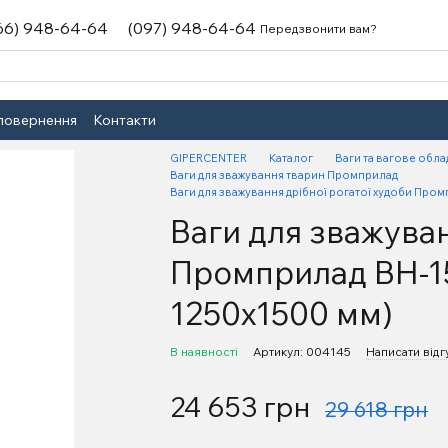
66) 948-64-64
(097) 948-64-64
Передзвонити вам?
 повернення
Контакти
GIPERCENTER
Каталог
Ваги та вагове обл
Ваги для зважування тварин Промприлад
Ваги для зважування дрібної рогатої худоби Пром
Ваги для зважуван
Промприлад ВН-150
1250х1500 мм)
В наявності
Артикул: 004145
Написати відг
24 653 грн
29 618 грн