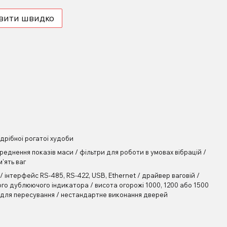
вити швидко
дрібної рогатої худоби
еднення показів маси / фільтри для роботи в умовах вібрацій /
'ять ваг
 інтерфейс RS-485, RS-422, USB, Ethernet / драйвер ваговій /
го дублюючого індикатора / висота огорожі 1000, 1200 або 1500
и для пересування / нестандартне виконання дверей