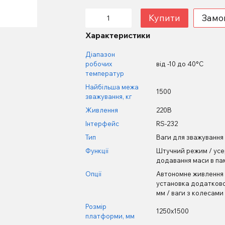
Купити
Замо
Характеристики
Діапазон
робочих
від -10 до 40°С
температур
Найбільша межа
1500
зважування, кг
Живлення
220В
Інтерфейс
RS-232
Тип
Ваги для зважування 
Функції
Штучний режим / усер
додавання маси в пам
Опції
Автономне живлення /
установка додатково
мм / ваги з колесам
Розмір
1250х1500
платформи, мм