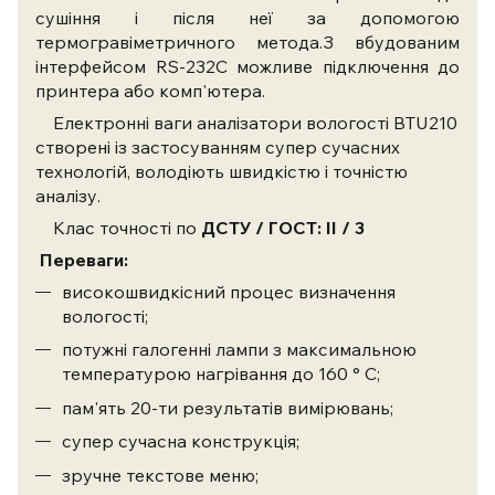
сушіння і після неї за допомогою
термогравіметричного метода.З вбудованим
інтерфейсом RS-232C
можливе підключення до
принтера або комп'ютера.
Електронні ваги аналізатори вологості BTU210
створені із застосуванням супер сучасних
технологій, володіють швидкістю і точністю
аналізу.
Клас точності по
ДСТУ / ГОСТ: II / 3
Переваги:
високошвидкісний процес визначення
вологості;
потужні галогенні лампи з максимальною
температурою нагрівання до 160 ° С;
пам'ять 20-ти результатів вимірювань;
супер сучасна конструкція;
зручне текстове меню;