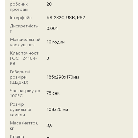
робочих
20
програм
Інтерфейс
RS-232C, USB, PS2
Дискретність,
0.001
г
Максимальний
10 годин
час сушіння
Клас точності
ГОСТ 24104-
3
88
Габаритні
розміри
185х290х170мм
(ШхДхВ)
Час нагріву до
75 сек
100°С
Розмір
сушильної
108х20 мм
камери
Маса (нетто),
3,9
кг
Країна