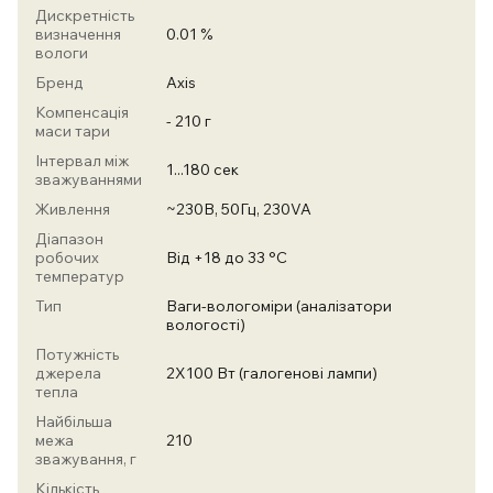
Дискретність
визначення
0.01 %
вологи
Бренд
Axis
Компенсація
- 210 г
маси тари
Інтервал між
1...180 сек
зважуваннями
Живлення
~230В, 50Гц, 230VA
Діапазон
робочих
Від +18 до 33 °С
температур
Тип
Ваги-вологоміри (аналізатори
вологості)
Потужність
джерела
2Х100 Вт (галогенові лампи)
тепла
Найбільша
межа
210
зважування, г
Кількість