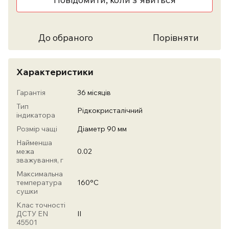
До обраного
Порівняти
Характеристики
Гарантія
36 місяців
Тип
Рідкокристалічний
індикатора
Розмір чащі
Діаметр 90 мм
Найменша
межа
0.02
зважування, г
Максимальна
температура
160°С
сушки
Клас точності
ДСТУ EN
II
45501