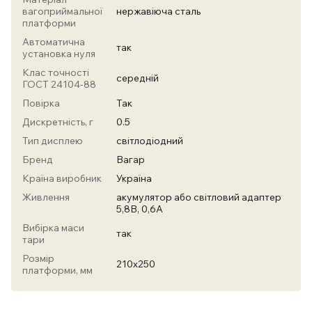
вагоприймальної
нержавіюча сталь
платформи
Автоматична
так
установка нуля
Клас точності
середній
ГОСТ 24104-88
Повірка
Так
Дискретність, г
0.5
Тип дисплею
світлодіодний
Бренд
Вагар
Країна виробник
Україна
Живлення
акумулятор або світловий адаптер
5,8В, 0,6А
Вибірка маси
так
тари
Розмір
210х250
платформи, мм