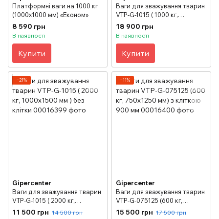
Платформні ваги на 1000 кг
Ваги для зважування тварин
(1000х1000 мм) «Економ»
VTP-G-1015 ( 1000 кг,
1000х1500 мм ) з кліткою
8 590 грн
18 900 грн
В наявності
В наявності
Купити
Купити
−21%
−11%
Gipercenter
Gipercenter
Ваги для зважування тварин
Ваги для зважування тварин
VTP-G-1015 ( 2000 кг,
VTP-G-075125 (600 кг,
1000х1500 мм ) без клітки
750х1250 мм) з кліткою 900
11 500 грн
15 500 грн
14 500 грн
17 500 грн
мм