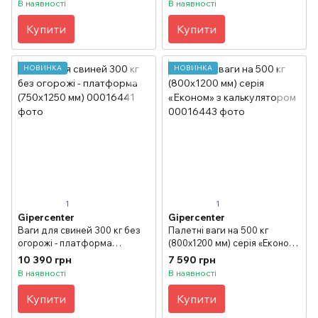
В наявності
В наявності
Купити
Купити
НОВИНКА
НОВИНКА
1
1
Gipercenter
Gipercenter
Ваги для свиней 300 кг без
Палетні ваги на 500 кг
огорожі - платформа
(800х1200 мм) серія «Економ»
(750х1250 мм)
з калькулятором
10 390 грн
7 590 грн
В наявності
В наявності
Купити
Купити