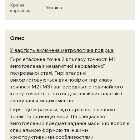
Країна
Україна
виробник
Опис
У вартість включена метрологічна повірка.
Гиря еталонна точна 2 кг класу точності М1
виготовлена ​​з немагнітної нержавіючої
полірованої сталі. Гирі еталонні
використовуються для повірки гир класу
точності М2 і М3 і ваг середнього і звичайного
класу точності, а також для технічних аналізів і
зважування медикаментів.
Гиря - це міра маси, відтворююча з певною
точністю одиницю маси. Це спеціально
виготовлений предмет заданої маси, що володіє
спеціальною формою та іншими
конструктивними особливостями.