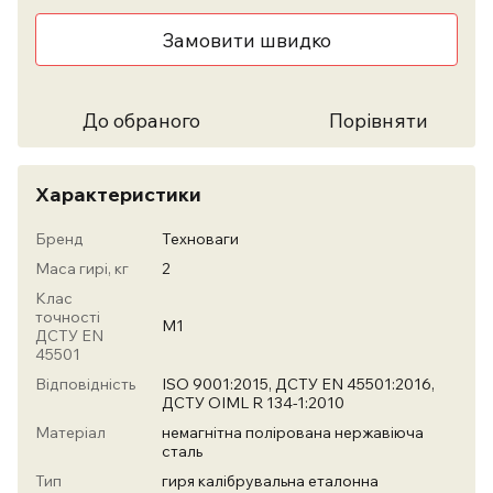
Замовити швидко
До обраного
Порівняти
Характеристики
Бренд
Техноваги
Маса гирі, кг
2
Клас
точності
М1
ДСТУ EN
45501
Відповідність
ISO 9001:2015, ДСТУ EN 45501:2016,
ДСТУ OIML R 134-1:2010
Матеріал
немагнітна полірована нержавіюча
сталь
Тип
гиря калібрувальна еталонна