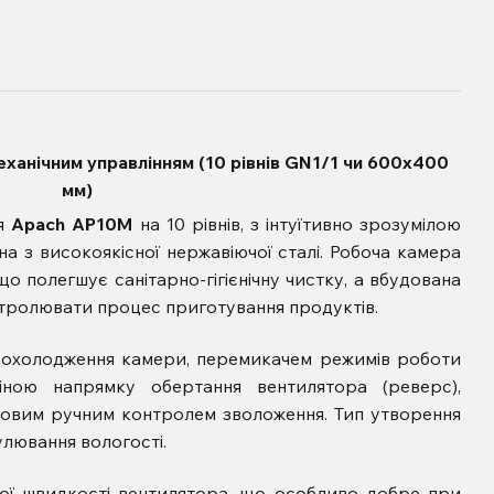
еханічним управлінням (10 рівнів GN1/1 чи 600х400
мм)
ня
Apach AP10M
на 10 рівнів, з інтуїтивно зрозумілою
а з високоякісної нержавіючої сталі. Робоча камера
о полегшує санітарно-гігієнічну чистку, а вбудована
тролювати процес приготування продуктів.
охолодження камери, перемикачем режимів роботи
іною напрямку обертання вентилятора (реверс),
ковим ручним контролем зволоження. Тип утворення
улювання вологості.
ї швидкості вентилятора, що особливо добре при