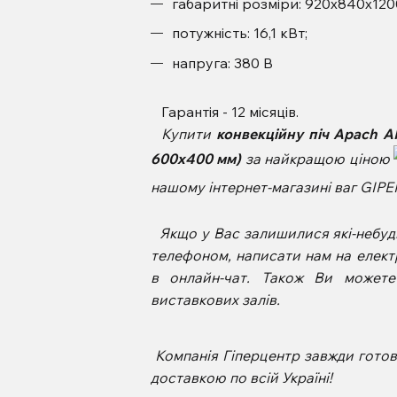
габаритні розміри: 920х840х120
потужність: 16,1 кВт;
напруга: 380 В
Гарантія - 12 місяців.
Купити
конвекційну піч Apach AP
600х400 мм)
за найкращою ціною
нашому інтернет-магазині ваг GI
Якщо у Вас залишилися які-небудь
телефоном, написати нам на елект
в онлайн-чат. Також Ви может
виставкових залів.
Компанія Гіперцентр завжди гото
доставкою по всій Україні!