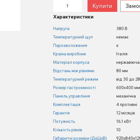
Купити
Замо
Характеристики
Напруга
380 В
Температурний щуп
немає
Парозволоження
є
Країна виробник
Італія
Матеріал корпуса
нержавіюча
Відстань між рівнями
80 мм
Температурний режим
від 30 до 2
Розмір гастроємності
600х400 мм 
Панель управління
механічна
Комплектація
4 противні
Гарантія
12 місяців
Потужність
16,1 кВт
Кількість рівнів
10
Габаритні розміри (ДхШхВ)
920х840х12