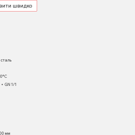
вити швидко
 сталь
80°C
+ GN 1/1
00 мм