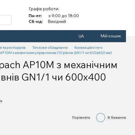
Графік роботи:
Пн-пт:
з 9:00 до 18:00
Сб-нд:
Вихідний
Мій кошик
UA
е та ресторанів
Теплове обладнання
Конвекційні печі
 AP10M з механічним управлінням (10 рівнів GN1/1 чи 600х400 мм)
Apach AP10M з механічним
івнів GN1/1 чи 600х400
ук
Порівняти
В бажання