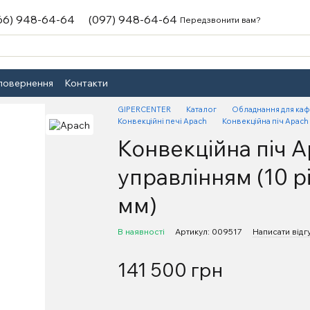
66) 948-64-64
(097) 948-64-64
Передзвонити вам?
 повернення
Контакти
GIPERCENTER
Каталог
Обладнання для каф
Конвекційні печі Apach
Конвекційна піч Apach
Конвекційна піч 
управлінням (10 р
мм)
В наявності
Артикул: 009517
Написати відг
141 500 грн