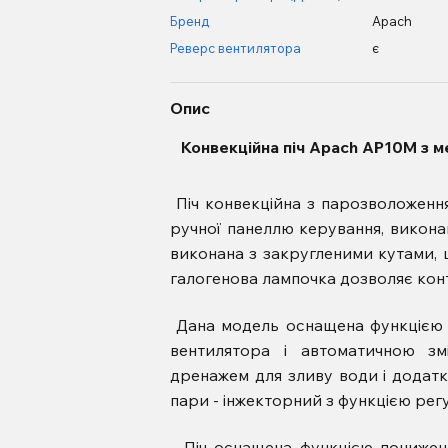
Бренд
Apach
Реверс вентилятора
є
Опис
Конвекційна піч Apach AP10M з м
Піч конвекційна з парозволожен
ручної панеллю керування, виконан
виконана з закругленими кутами, щ
галогенова лампочка дозволяє кон
Дана модель оснащена функцією 
вентилятора і автоматичною зм
дренажем для зливу води і додат
пари - інжекторний з функцією рег
Піч оснащена функцією понижено