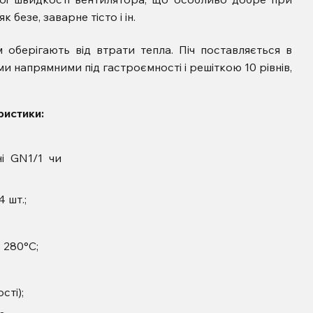
к безе, заварне тісто і ін.
 оберігають від втрати тепла. Піч поставляється в
ми напрямними під гастроємності і решіткою
10 рівнів,
ристики:
ні
GN1/1 чи
4 шт.;
 280°C;
сті);