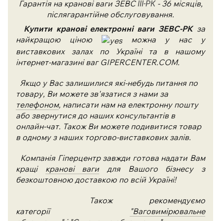
Гарантія на кранові ваги ЗЕВС
- 36 місяців,
I
I
I-РК
післягарантійне обслуговування.
Купити кранові електронні ваги ЗЕВС-РК
за
найкращою ціною
можна у нас у
виставкових залах по Україні та в нашому
інтернет-магазині ваг GIPERCENTER.COM.
Якщо у Вас залишилися які-небудь питання по
товару, Ви можете зв'язатися з нами за
телефоном
, написати нам на електронну пошту
або звернутися до наших консультантів в
онлайн-чат. Також Ви можете подивитися товар
в одному з наших торгово-виставкових залів.
Компанія Гіперцентр завжди готова надати Вам
кращі
кранові ваги
для Вашого бізнесу з
безкоштовною доставкою по всій Україні!
Також рекомендуємо
категорії
"Ваговимірювальне