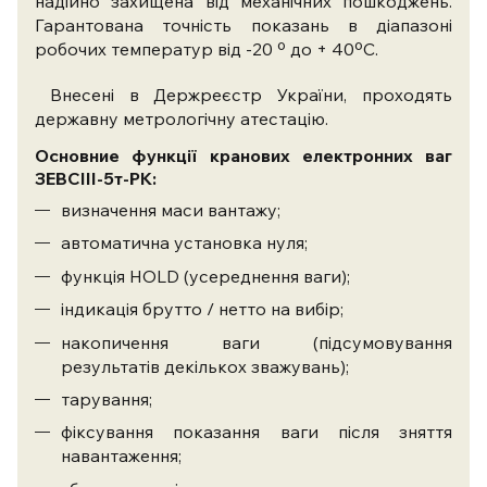
надійно захищена від механічних пошкоджень.
Гарантована точність показань в діапазоні
робочих температур від -20 º до + 40ºС.
Внесені в Держреєстр України, проходять
державну метрологічну атестацію.
Основние функції кранових електронних ваг
ЗЕВСIII-5т-РК:
визначення маси вантажу;
автоматична установка нуля;
функція HOLD (усереднення ваги);
індикація брутто / нетто на вибір;
накопичення ваги (підсумовування
результатів декількох зважувань);
тарування;
фіксування показання ваги після зняття
навантаження;