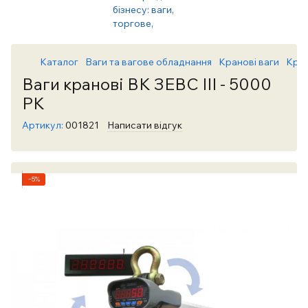
Каталог
Ваги та вагове обладнання
Кранові ваги
Кран
Ваги кранові ВК ЗЕВС III - 5000
РК
Артикул:
001821
Написати відгук
−5%