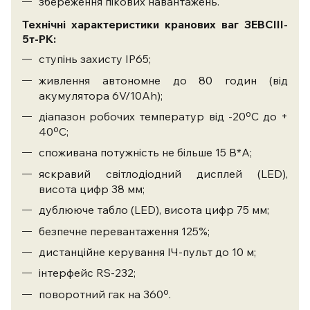
збереження пікових навантажень.
Технічні характеристики кранових ваг ЗЕВСIII-
5т-РК:
ступінь захисту IP65;
живлення автономне до 80 годин (від
акумулятора 6V/10Ah);
діапазон робочих температур від -20ºC до +
40ºС;
споживана потужність не більше 15 В*А;
яскравий світлодіодний дисплей (LED),
висота цифр 38 мм;
дублююче табло (LED), висота цифр 75 мм;
безпечне перевантаження 125%;
дистанційне керування ІЧ-пульт до 10 м;
інтерфейс RS-232;
поворотний гак на 360º.