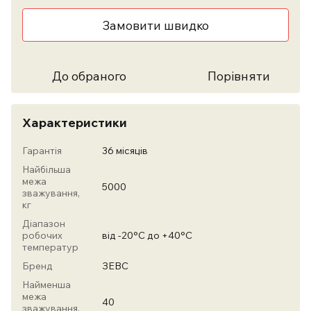
Замовити швидко
До обраного
Порівняти
Характеристики
Гарантія
36 місяців
Найбільша
межа
5000
зважування,
кг
Діапазон
робочих
від -20°С до +40°С
температур
Бренд
ЗЕВС
Найменша
межа
40
зважування,