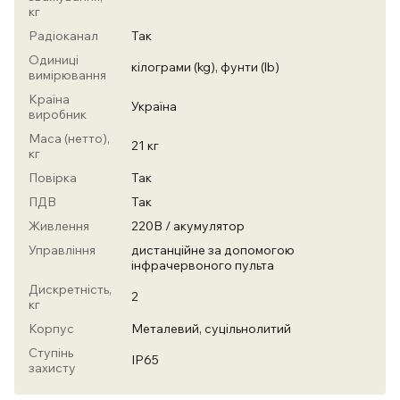
кг
Радіоканал
Так
Одиниці
кілограми (kg), фунти (lb)
вимірювання
Країна
Україна
виробник
Маса (нетто),
21 кг
кг
Повірка
Так
ПДВ
Так
Живлення
220В / акумулятор
Управління
дистанційне за допомогою
інфрачервоного пульта
Дискретність,
2
кг
Корпус
Металевий, суцільнолитий
Ступінь
IP65
захисту