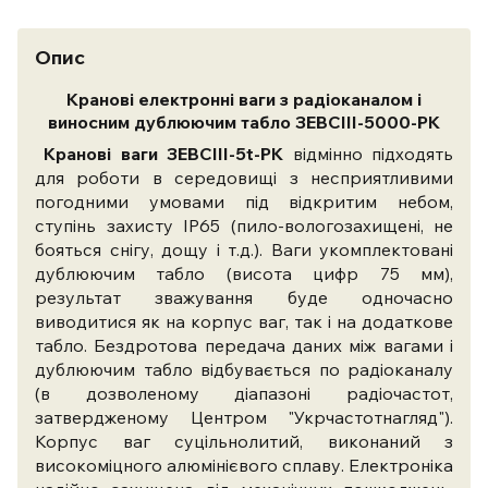
Опис
Кранові електронні ваги з радіоканалом і
виносним дублюючим табло ЗЕВСIII-5000-РК
Кранові ваги ЗЕВСIII-5t-РК
відмінно підходять
для роботи в середовищі з несприятливими
погодними умовами під відкритим небом,
ступінь захисту IP65 (пило-вологозахищені, не
бояться снігу, дощу і т.д.). Ваги укомплектовані
дублюючим табло (висота цифр 75 мм),
результат зважування буде одночасно
виводитися як на корпус ваг, так і на додаткове
табло. Бездротова передача даних між вагами і
дублюючим табло відбувається по радіоканалу
(в дозволеному діапазоні радіочастот,
затвердженому Центром "Укрчастотнагляд").
Корпус ваг суцільнолитий, виконаний з
високоміцного алюмінієвого сплаву. Електроніка