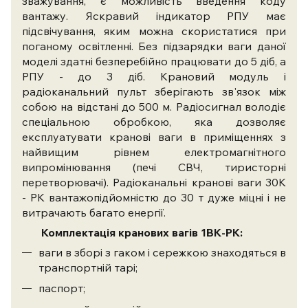
зважування, є можливість введення коду
вантажу. Яскравий індикатор РПУ має
підсвічування, яким можна скористатися при
поганому освітленні. Без підзарядки ваги даної
моделі здатні безперебійно працювати до 5 діб, а
РПУ - до 3 діб. Крановий модуль і
радіоканальний пульт зберігають зв'язок між
собою на відстані до 500 м. Радіосигнал володіє
спеціальною обробкою, яка дозволяє
експлуатувати кранові ваги в приміщеннях з
найвищим рівнем електромагнітного
випромінювання (печі СВЧ, тиристорні
перетворювачі). Радіоканальні кранові ваги 30К
- РК вантажопідйомністю до 30 т дуже міцні і не
витрачають багато енергії.
Комплектація кранових вагів 1ВК-РК:
ваги в зборі з гаком і сережкою знаходяться в
транспортній тарі;
паспорт;