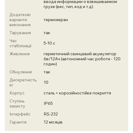
ввода информации о взвешиваемом
грузе (вес, тип, код и т.д)
Додаткові
варіанти
термоекран
виконання
Тарування
так
Час
5-10 с
стабілізації
Живлення
герметичний свинцевий акумулятор
6в/12Ач (автономний час роботи - 120
годин)
Обнулення
так
Дискретність,
10
кг
Корпус
сталь + корозійностійке покриття
Ступінь
IP65
захисту
Інтерфейс
RS-232
Гарантія
12 місяців