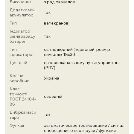
Виконання
з радіоканалом
Додатковий
так
акумулятор
Тип
ваги кранові
Індикатор
рівня заряду
так
батареї
Тип
світлодіодний (червоний, розмір
індикатора
символів 18х30
Дисплей
на радіоканальному пульті управління
(РПУ)
Країна
Україна
виробник
Клас
точності
середній
ГОСТ 24104-
88
Вибірка маси
так
тари
Функції
автоматическое тестирование / сигнал
оповещения о перегрузе / функция