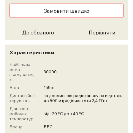
Замовити швидко
До обраного
Порівняти
Характеристики
Найбільша
межа
30000
зважування,
кг
Вага
155 кг
Дистанційне
за допомогою радіоканалу на відстань
керування
до 500 м (радіочастоти 2,4 ГГц)
Діапазон
робочих
від -20 °C до +40 °C
температур
Бренд
ВВС