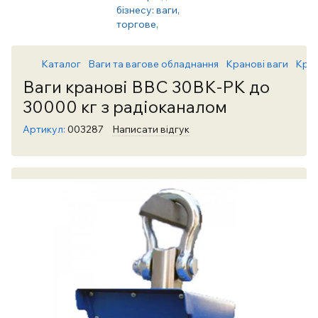
Каталог
Ваги та вагове обладнання
Кранові ваги
Кран
Ваги кранові ВВС 30ВК-РК до
30000 кг з радіоканалом
Артикул:
003287
Написати відгук