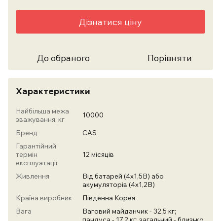
Дізнатися ціну
До обраного
Порівняти
Характеристики
Найбільша межа
10000
зважування, кг
Бренд
CAS
Гарантійний
термін
12 місяців
експлуатації
Живлення
Від батарей (4х1,5В) або
акумуляторів (4х1,2В)
Країна виробник
Південна Корея
Вага
Ваговий майданчик - 32,5 кг;
пандуса - 17,2 кг; загальний - близько