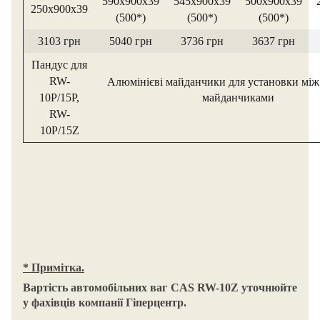
590х900х39
545х900х39
500х900х39
250х900х39
(500*)
(500*)
(500*)
3103 грн
5040 грн
3736 грн
3637 грн
Пандус для
RW-
Алюмінієві майданчики для установки між
10P/15P,
майданчиками
RW-
10P/15Z
* Примітка.
Вартість автомобільних ваг CAS RW-10Z уточнюйте
у фахівців компанії Гіперцентр.