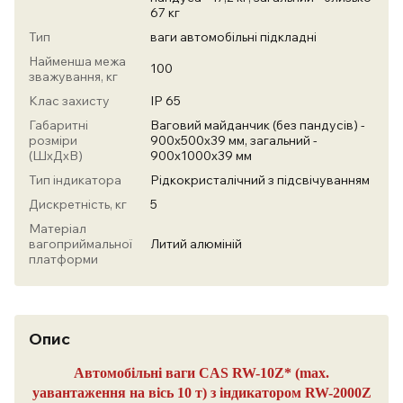
67 кг
Тип
ваги автомобільні підкладні
Найменша межа
100
зважування, кг
Клас захисту
IP 65
Габаритні
Ваговий майданчик (без пандусів) -
розміри
900х500х39 мм, загальний -
(ШхДхВ)
900х1000х39 мм
Тип індикатора
Рідкокристалічний з підсвічуванням
Дискретність, кг
5
Матеріал
вагоприймальної
Литий алюміній
платформи
Опис
Автомобільні ваги CAS RW-10Z* (max.
yавантаження на вісь 10 т) з індикатором RW-2000Z