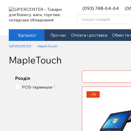
Перейти до основного контенту
(093) 748-64-64
(0
Каталог
Про нас
Оплата і доставка
Обмін та
GIPERCENTER
MapleTouch
MapleTouch
Розділ
1
POS-термінали
−3%