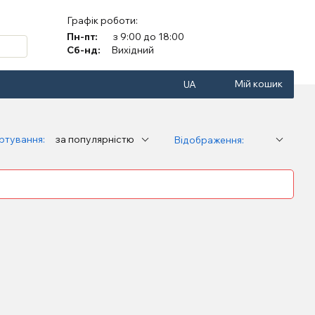
Графік роботи:
Пн-пт:
з 9:00 до 18:00
Сб-нд:
Вихідний
Мій кошик
UA
ртування:
за популярністю
Відображення: