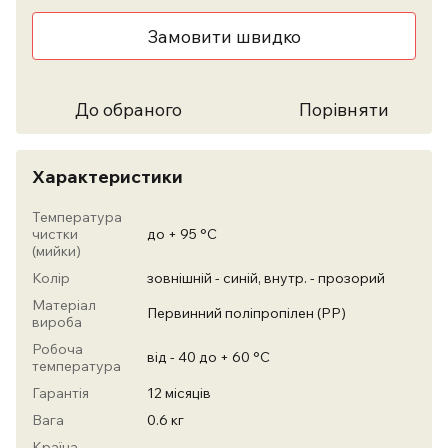
Замовити швидко
До обраного
Порівняти
Характеристики
Температура
чистки
до + 95 °С
(мийки)
Колір
зовнішній - синій, внутр. - прозорий
Матеріал
Первинний поліпропілен (PP)
вироба
Робоча
від - 40 до + 60 °С
температура
Гарантія
12 місяців
Вага
0.6 кг
Країна