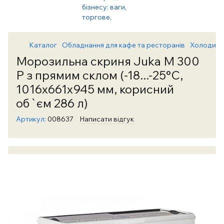
Каталог
Обладнання для кафе та ресторанів
Холодиль
Морозильна скриня Juka M 300
P з прямим склом (-18...-25°С,
1016х661х945 мм, корисний
об`єм 286 л)
Артикул:
008637
Написати відгук