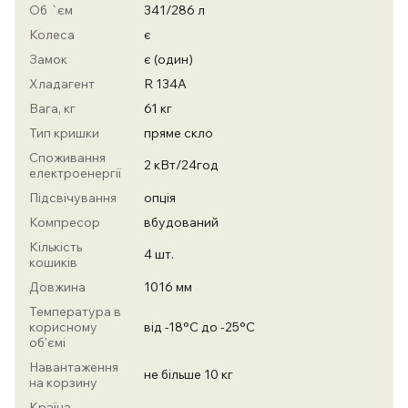
Об `єм
341/286 л
Колеса
є
Замок
є (один)
Хладагент
R 134А
Вага, кг
61 кг
Тип кришки
пряме скло
Споживання
2 кВт/24год
електроенергії
Підсвічування
опція
Компресор
вбудований
Кількість
4 шт.
кошиків
Довжина
1016 мм
Температура в
корисному
від -18°С до -25°С
об'ємі
Навантаження
не більше 10 кг
на корзину
Країна