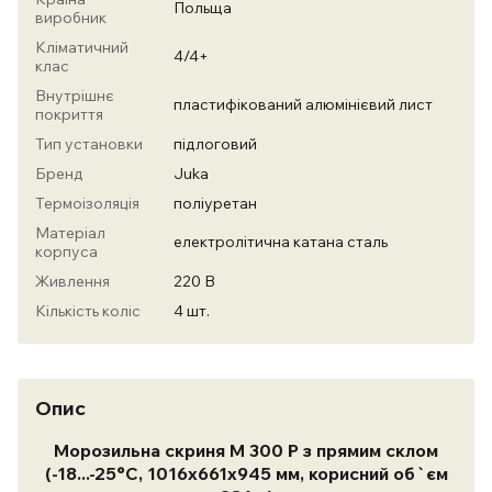
Польща
виробник
Кліматичний
4/4+
клас
Внутрішнє
пластифікований алюмінієвий лист
покриття
Тип установки
підлоговий
Бренд
Juka
Термоізоляція
поліуретан
Матеріал
електролітична катана сталь
корпуса
Живлення
220 В
Кількість коліс
4 шт.
Опис
Морозильна скриня M 300 P з прямим склом
(-18...-25°С, 1016х661х945 мм, корисний об`єм