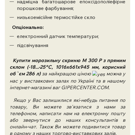
надміцна багатошарове епоксідополіефірне
порошкове фарбування;
низькоемісійне термостійке скло
Опціонально:
електронний датчик температури;
підсвічування
Купити
морозильну скриню M 300 P з прямим
склом (-18...-25°С, 1016х661х945 мм, корисний
об`єм 286 л)
за найкращою ціною
можна у
нас у виставкових залах по Україні та в нашому
інтернет-магазині ваг GIPERCENTER.COM.
Якщо у Вас залишилися які-небудь питання по
товару, Ви можете зв'язатися з нами за
телефоном, написати нам на електронну пошту
або звернутися до наших консультантів в
онлайн-чат. Також Ви можете подивитися товар
в одному з наших торгово-виставкових залів.