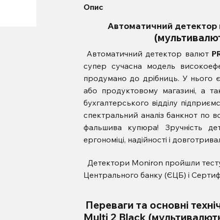
Опис
Автоматичний детектор
(мультивалю
Автоматичний детектор валют
P
супер сучасна модель високоефе
продумано до дрібниць. У нього 
або продуктовому магазині, а т
бухгалтерського відділу підприємс
спектральний аналіз банкнот по вс
фальшива купюра! Зручність д
ергономіці, надійності і довготрива
Детектори Moniron пройшли тесту
Центрального банку (ЄЦБ) і Сертиф
Переваги та основні техні
Multi 2 Black (мультивалют