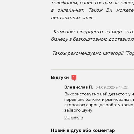
телефоном, написати нам на елект
в онлайн-чат. Також Ви может
виставкових залів.
Компанія Гіперцентр завжди гот
бізнесу з безкоштовною доставкою п
Також рекомендуємо категорії
"То
Відгуки
1
Владислав П.
04.09.2025 в 14:22
Використовуємо цей детектор у на
перевіряє банкноти різних валют,
стороною спрощує роботу касира. 
зайвого шуму.
Відповісти
Новий відгук або коментар