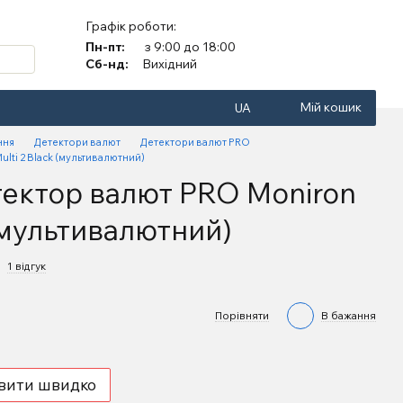
Графік роботи:
Пн-пт:
з 9:00 до 18:00
Сб-нд:
Вихідний
Мій кошик
UA
ння
Детектори валют
Детектори валют PRO
lti 2 Black (мультивалютний)
ектор валют PRO Moniron
 (мультивалютний)
1 відгук
Порівняти
В бажання
вити швидко