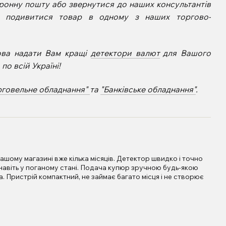
ронну пошту або звернутися до наших консультантів
е подивитися товар в одному з наших торгово-
ова надати Вам кращі
детектори валют
для Вашого
о всій Україні!
рговельне обладнання"
та
"Банківське обладнання"
.
шому магазині вже кілька місяців. Детектор швидко і точно
 навіть у поганому стані. Подача купюр зручною будь-якою
Пристрій компактний, не займає багато місця і не створює