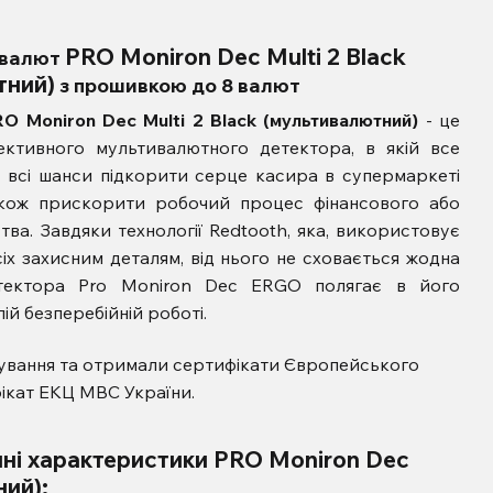
PRO Moniron Dec Multi 2 Black
 валют
тний)
з прошивкою до 8 валют
RO Moniron Dec Multi 2 Black (мультивалютний)
- це
ктивного мультивалютного детектора, в якій все
є всі шанси підкорити серце касира в супермаркеті
акож прискорити робочий процес фінансового або
тва. Завдяки технології Redtooth, яка, використовує
іх захисним деталям, від нього не сховається жодна
етектора Pro Moniron Dec ERGO полягає в його
лій безперебійній роботі.
вання та отримали сертифікати Європейського
ікат ЕКЦ МВС України.
чні характеристики PRO Moniron Dec
ний):