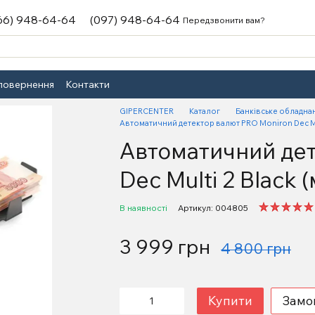
66) 948-64-64
(097) 948-64-64
Передзвонити вам?
 повернення
Контакти
GIPERCENTER
Каталог
Банківське обладна
Автоматичний детектор валют PRO Moniron Dec Mu
Автоматичний дет
Dec Multi 2 Black
В наявності
Артикул: 004805
3 999 грн
4 800 грн
Купити
Замо