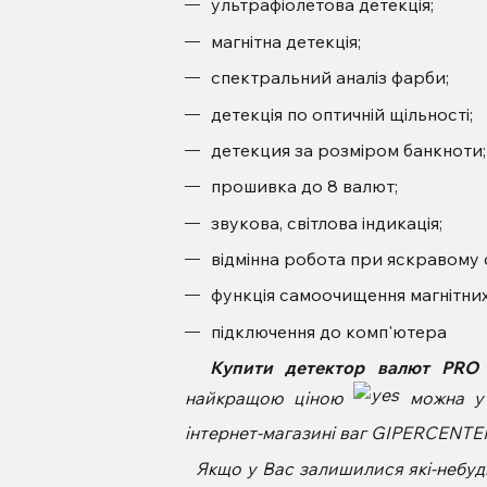
ультрафіолетова детекція;
магнітна детекція;
спектральний аналіз фарби;
детекція по оптичній щільності;
детекция за розміром банкноти;
прошивка до 8 валют;
звукова, світлова індикація;
відмінна робота при яскравому с
функція самоочищення магнітних
підключення до комп'ютера
Купити
детектор валют
PRO 
найкращою ціною
можна у 
інтернет-магазині ваг GIPERCENT
Якщо у Вас залишилися які-небудь