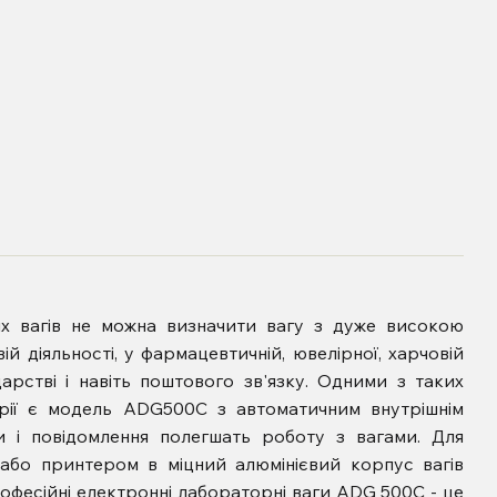
х вагів не можна визначити вагу з дуже високою
ій діяльності, у фармацевтичній, ювелірної, харчовій
арстві і навіть поштового зв'язку. Одними з таких
орії є модель ADG500С з автоматичним внутрішнім
ки і повідомлення полегшать роботу з вагами. Для
або принтером в міцний алюмінієвий корпус вагів
офесійні електронні лабораторні ваги ADG 500С - це