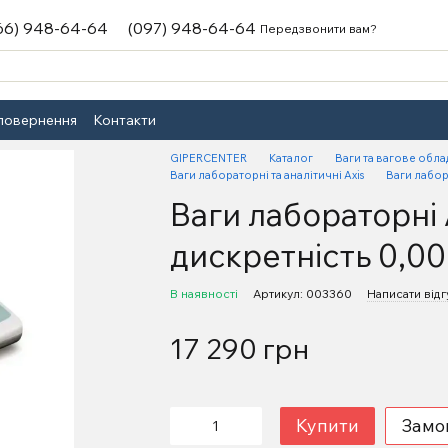
66) 948-64-64
(097) 948-64-64
Передзвонити вам?
 повернення
Контакти
GIPERCENTER
Каталог
Ваги та вагове обл
Ваги лабораторні та аналітичні Axis
Ваги лабор
Ваги лабораторні 
дискретність 0,00
В наявності
Артикул: 003360
Написати відг
17 290 грн
Купити
Замо