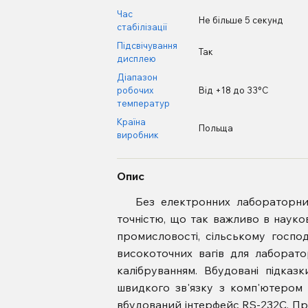
Час
Не більше 5 секунд
стабілізації
Підсвічування
Так
дисплею
Діапазон
робочих
Від +18 до 33°С
температур
Країна
Польща
виробник
Опис
Без
електронних лабораторни
точністю, що так важливо в науков
промисловості, сільському господ
високоточних вагів для лаборат
калібруванням. Вбудовані підказ
швидкого зв'язку з комп'ютером 
вбудований інтерфейс RS-232C. Пр