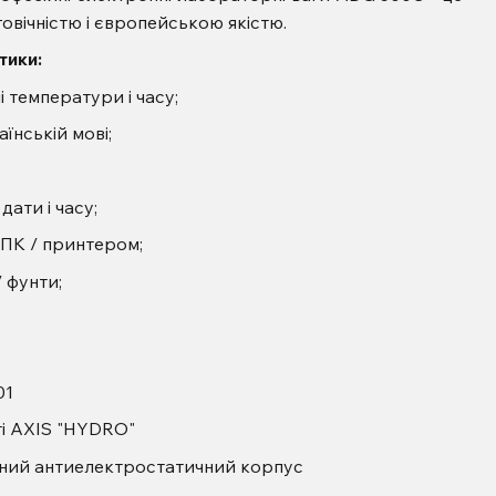
говічністю і європейською якістю.
тики:
і температури і часу;
їнській мові;
ати і часу;
 ПК / принтером;
/ фунти;
01
ті AXIS "HYDRO"
сний антиелектростатичний корпус