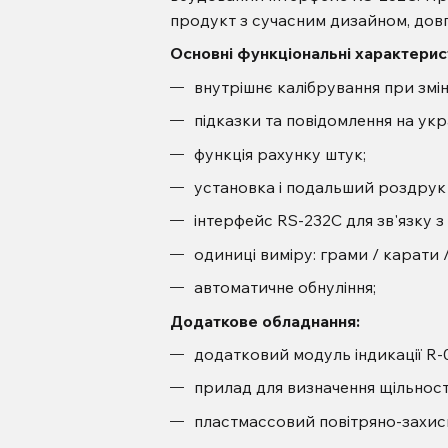
продукт з сучасним дизайном, дов
Основні функціональні характерис
внутрішнє калібрування при змін
підказки та повідомлення на укра
функція рахунку штук;
установка і подальший роздрук д
інтерфейс RS-232C для зв'язку з
одиниці виміру: грами / карати 
автоматичне обнуління;
Додаткове обладнання:
додатковий модуль індикації R-
прилад для визначення щільнос
пластмассовий повітряно-захи