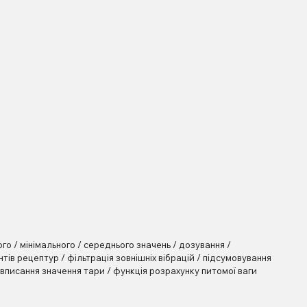
о / мінімального / середнього значень / дозування /
ів рецептур / фільтрація зовнішніх вібрацій / підсумовування
/ вписання значення тари / функція розрахунку питомої ваги