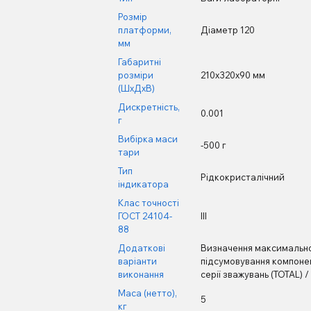
Розмір
платформи,
Діаметр 120
мм
Габаритні
розміри
210х320х90 мм
(ШхДхВ)
Дискретність,
0.001
г
Вибірка маси
-500 г
тари
Тип
Рідкокристалічний
індикатора
Клас точності
ГОСТ 24104-
III
88
Додаткові
Визначення максимальног
варіанти
підсумовування компонент
виконання
серії зважувань (ТОТАL) 
Маса (нетто),
5
кг