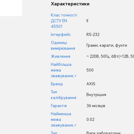
Характеристики
Клас точності
ДСТУ EN
II
45501
Інтерфейс
RS-232
Одиниці
Грами, карати, фунти
вимірювання
Живлення
~ 220В, 50Гц, 6Вт(=12В, 
Найбільша
межа
500
зважування, г
Бренд
AXIS
Тип
Внутрішня
калібрування
Гарантія
36 місяців
Найменша
межа
0.02
зважування, г
Тип
Ваги лабораторні