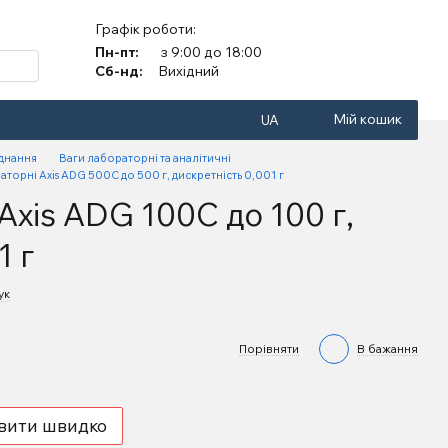
Графік роботи:
Пн-пт:
з 9:00 до 18:00
Сб-нд:
Вихідний
Мій кошик
UA
аднання
Ваги лабораторні та аналітичні
аторні Axis ADG 500C до 500 г, дискретність 0,001 г
Axis ADG 100C до 100 г,
1 г
ук
Порівняти
В бажання
вити швидко