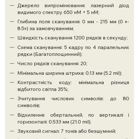
Джерело випромінювання: лазерний діод
видимого спектру 650 нМ + 5 нМ;
Глибина поля сканування: 0 мм - 215 мм (0 »-
8.5») за замовчуванням;
Швидкість сканування 1200 рядків в секунду;
Схема сканування: 5 кадру по 4 паралельних
рядки (Багатоплощинний);
Число рядків сканування: 20;
Мінімальна ширина штриха: 0.13 мм (5.2 mil);
Контрастність коду: мінімальна різниця
відбитого світла 35%;
Зчитування числових символів: до 80
символів;
Відхилення: обертальний, по вертикалі і
горизонталі: 0.533 мм (21.0 mil);
Звуковий сигнал: 7 тонів або безшумний;