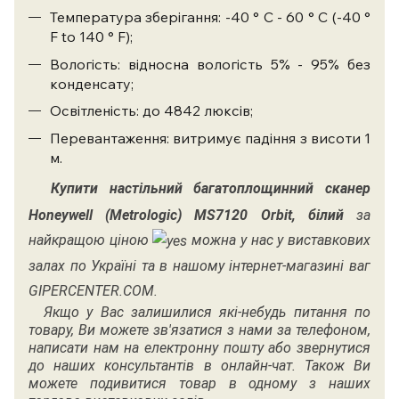
Температура зберігання: -40 ° C - 60 ° C (-40 °
F to 140 ° F);
Вологість: відносна вологість 5% - 95% без
конденсату;
Освітленість: до 4842 люксів;
Перевантаження: витримує падіння з висоти 1
м.
Купити
настільний багатоплощинний сканер
Honeywell (Metrologic) MS7120 Orbit, білий
за
найкращою ціною
можна у нас у виставкових
залах по Україні та в нашому інтернет-магазині ваг
GIPERCENTER.COM.
Якщо у Вас залишилися які-небудь питання по
товару, Ви можете зв'язатися з нами за телефоном,
написати нам на електронну пошту або звернутися
до наших консультантів в онлайн-чат. Також Ви
можете подивитися товар в одному з наших