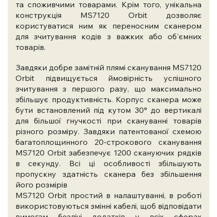
та споживчими товарами. Крім того, унікальна
конструкція MS7120 Orbit дозволяє
користуватися ним як переносним сканером
для зчитування кодів з важких або об'ємних
товарів.
Завдяки добре замітній плямі сканування MS7120
Orbit підвищується ймовірність успішного
зчитування з першого разу, що максимально
збільшує продуктивність. Корпус сканера може
бути встановлений під кутом 30° до вертикалі
для більшої гнучкості при скануванні товарів
різного розміру. Завдяки патентованої схемою
багатоплощинного 20-строкового сканування
MS7120 Orbit забезпечує 1200 скануючих рядків
в секунду. Всі ці особливості збільшують
пропускну здатність сканера без збільшення
його розмірів
MS7120 Orbit простий в налаштуванні, в роботі
використовуються змінні кабелі, щоб відповідати
вимогам безлічі додатків у всіх сферах