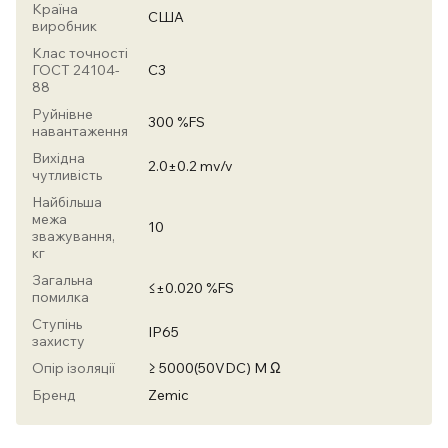
Країна
США
виробник
Клас точності
ГОСТ 24104-
C3
88
Руйнівне
300 %FS
навантаження
Вихідна
2.0±0.2 mv/v
чутливість
Найбільша
межа
10
зважування,
кг
Загальна
≤±0.020 %FS
помилка
Ступінь
IP65
захисту
Опір ізоляції
≥ 5000(50VDC) M Ω
Бренд
Zemic