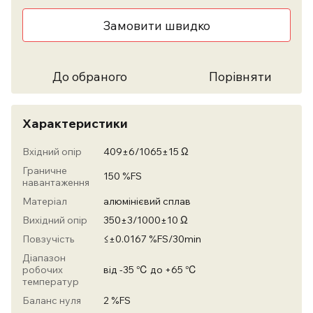
Замовити швидко
До обраного
Порівняти
Характеристики
Вхідний опір
409±6/1065±15 Ω
Граничне
150 %FS
навантаження
Матеріал
алюмінієвий сплав
Вихідний опір
350±3/1000±10 Ω
Повзучість
≤±0.0167 %FS/30min
Діапазон
робочих
від -35 ℃ до +65 ℃
температур
Баланс нуля
2 %FS