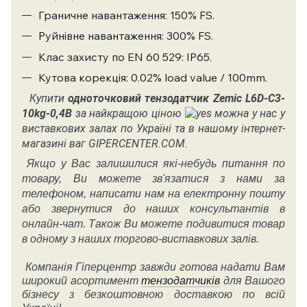
Граничне навантаження: 150% FS.
Руйнівне навантаження: 300% FS.
Клас захисту по EN 60 529: IP65.
Кутова корекція: 0.02% load value / 100mm.
Купити
одноточковий тензодатчик Zemic
L6D-C3-
10kg-0,4B
за найкращою ціною
можна у нас у
виставкових залах по Україні та в нашому інтернет-
магазині ваг GIPERCENTER.COM.
Якщо у Вас залишилися які-небудь питання по
товару, Ви можете зв'язатися з нами за
телефоном, написати нам на електронну пошту
або звернутися до наших консультантів в
онлайн-чат. Також Ви можете подивитися товар
в одному з наших торгово-виставкових залів.
Компанія Гіперцентр завжди готова надати Вам
широкий асортимент
тензодатчиків
для Вашого
бізнесу з безкоштовною доставкою по всій