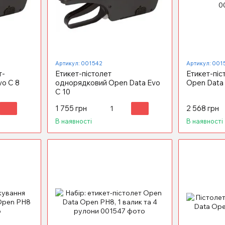
Артикул: 001542
Артикул: 001
т-
Етикет-пістолет
Етикет-піс
vo C 8
однорядковий Open Data Evo
Open Data
С 10
1 755 грн
2 568 грн
В наявності
В наявності