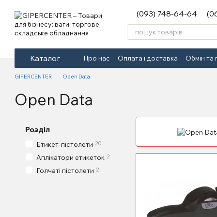
Перейти до основного контенту
(093) 748-64-64
(0
Каталог
Про нас
Оплата і доставка
Обмін та
GIPERCENTER
Open Data
Open Data
Розділ
20
Етикет-пістолети
2
Аплікатори етикеток
2
Голчаті пістолети