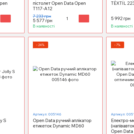
Open
пістолет Open Data Open
ТEXTIL 22
Т117-А12
7 233 грн
5 992 грн
5 577 грн
В наявності
В наявності
−24%
−7%
Артикул: 005146
Артикул: 005
ly S
Open Data ручний аплікатор
Електро-м
етикеток Dynamic MD60
(напівавто
Open Data