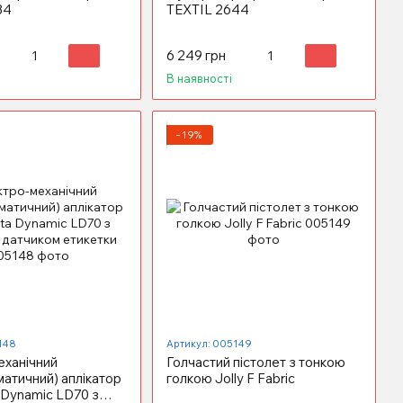
34
ТEXTIL 2644
6 249 грн
В наявності
−19%
148
Артикул: 005149
еханічний
Голчастий пістолет з тонкою
матичний) аплікатор
голкою Jolly F Fabric
 Dynamic LD70 з