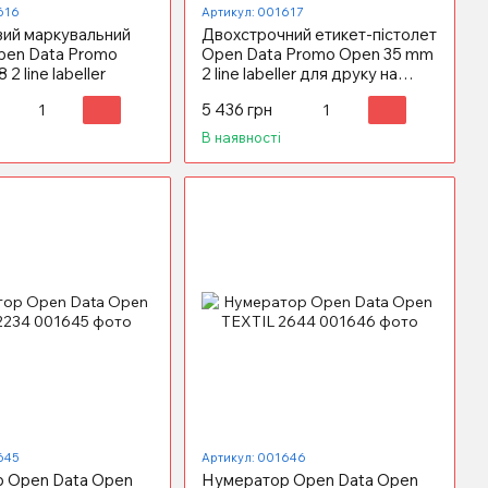
616
Артикул: 001617
ий маркувальний
Двохстрочний етикет-пістолет
Open Data Promo
Open Data Promo Open 35 mm
2 line labeller
2 line labeller для друку на
круглій етикетці
5 436 грн
В наявності
645
Артикул: 001646
 Open Data Open
Нумератор Open Data Open