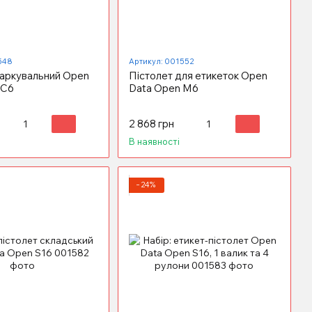
548
Артикул: 001552
маркувальний Open
Пістолет для етикеток Open
 C6
Data Open M6
2 868 грн
В наявності
−24%