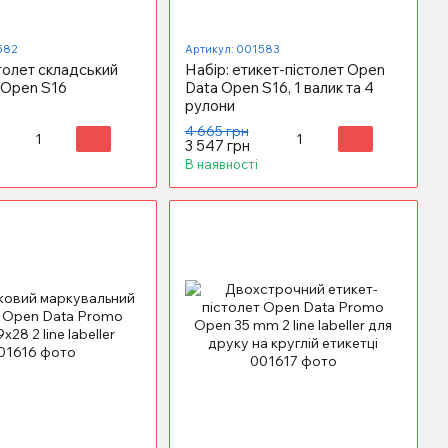
582
Артикул: 001583
толет складський
Набір: етикет-пістолет Open
 Open S16
Data Open S16, 1 валик та 4
рулони
4 665 грн
3 547 грн
В наявності