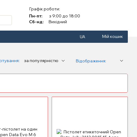
Графік роботи:
Пн-пт:
з 9:00 до 18:00
Сб-нд:
Вихідний
Мій кошик
UA
ртування:
за популярністю
Відображення: