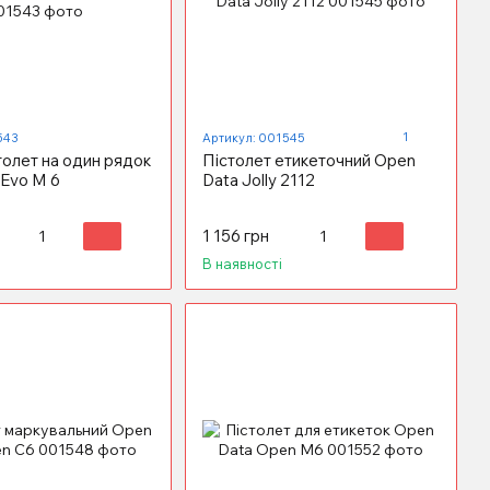
1
543
Артикул: 001545
толет на один рядок
Пістолет етикеточний Open
 Evo M 6
Data Jolly 2112
1 156 грн
В наявності