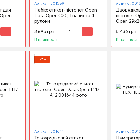
Артикул: 001589
Артикул: 001
т для
Набір: етикет-пістолет Open
Дворядков
 Open
Data Open C20, 1 валик та 4
пістолет 
рулони
Open 29х28 
3 895 грн
5 436 грн
В наявності
В наявності
−23%
Артикул: 001644
Артикул: 001
т-
Трьохрядковий етикет-
Нумератор