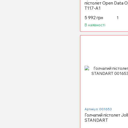
пістолет Open Data 
Т117-А1
5 992 грн
В наявності
Артикул: 001653
Голчатий пістолет Jol
STANDART