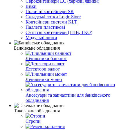
Євроконтейнери EC (харчові ящики)
Візки
Поличні контейнери SK
Складські лотки Logic Store
Контейнери системи KLT
Паллети пластикові
Сміттєві контейнери (ТПВ, ТКО)
Модульні лотки
Банківське обладнання
Лічильники банкнот
Детектори валют
Лічильники монет
Аксесуари та запчастини для банківського
обладнання
Такелажне обладнання
Стропи