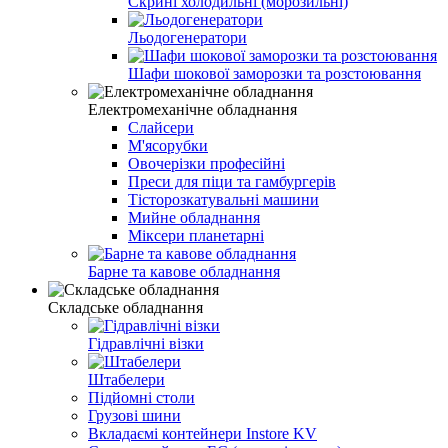
Скрині холодильні (морозильні)
Льодогенератори
Шафи шокової заморозки та розстоювання
Електромеханічне обладнання
Слайсери
М'ясорубки
Овочерізки професійні
Преси для піци та гамбургерів
Тісторозкатувальні машини
Мийне обладнання
Міксери планетарні
Барне та кавове обладнання
Складське обладнання
Гідравлічні візки
Штабелери
Підйомні столи
Грузові шини
Вкладаємі контейнери Instore KV