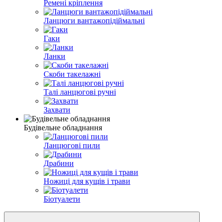
Ремені кріплення
Ланцюги вантажопідіймальні
Гаки
Ланки
Скоби такелажні
Талі ланцюгові ручні
Захвати
Будівельне обладнання
Ланцюгові пили
Драбини
Ножиці для кущів і трави
Біотуалети