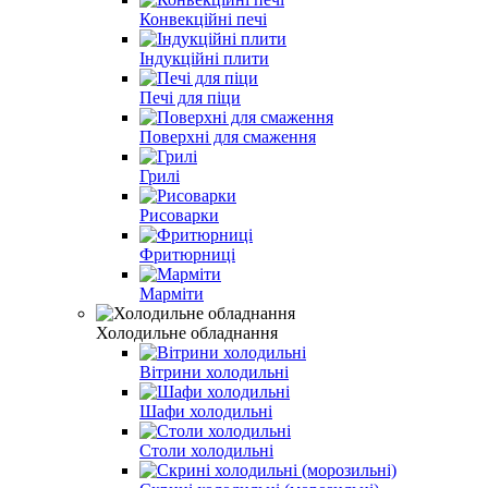
Конвекційні печі
Індукційні плити
Печі для піци
Поверхні для смаження
Грилі
Рисоварки
Фритюрниці
Марміти
Холодильне обладнання
Вітрини холодильні
Шафи холодильні
Столи холодильні