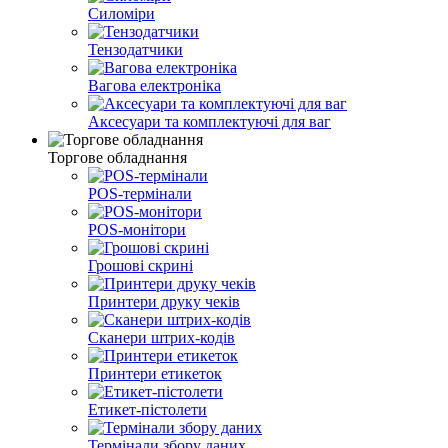
Силоміри
Тензодатчики
Вагова електроніка
Аксесуари та комплектуючі для ваг
Торгове обладнання
POS-термінали
POS-монітори
Грошові скрині
Принтери друку чеків
Сканери штрих-кодів
Принтери етикеток
Етикет-пістолети
Термінали збору даних