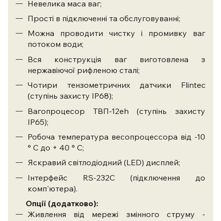
Невелика маса ваг;
Прості в підключенні та обслуговуванні;
Можна проводити чистку і промивку ваг
потоком води;
Вся конструкція ваг виготовлена ​​з
нержавіючої рифленою сталі;
Чотири тензометричних датчики Flintec
(ступінь захисту IP68);
Вагопроцесор ТВП-12еh (ступінь захисту
IP65);
Робоча температура весопроцессора від -10
° С до + 40 ° С;
Яскравий світлодіодний (LED) дисплей;
Інтерфейс RS-232C (підключення до
комп'ютера).
Опції (додатково):
Живлення від мережі змінного струму -