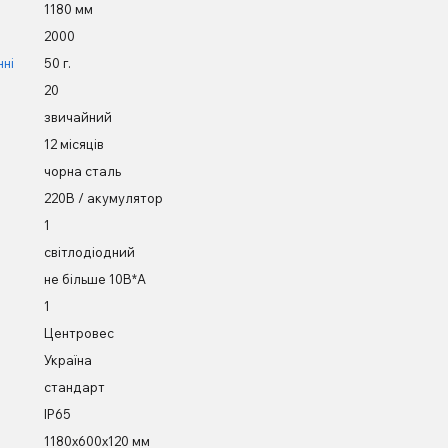
1180 мм
2000
ні
50 г.
20
звичайний
12 місяців
чорна сталь
220В / акумулятор
1
світлодіодний
не більше 10В*А
1
Центровес
Україна
стандарт
IP65
1180х600х120 мм