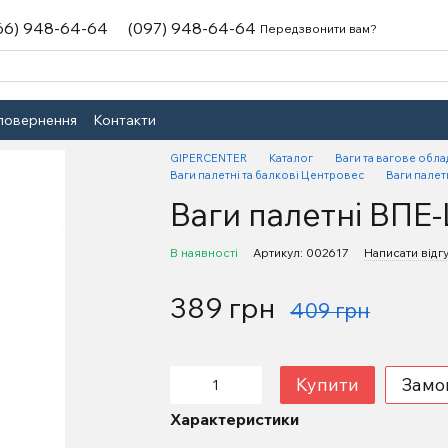
66) 948-64-64
(097) 948-64-64
Передзвонити вам?
 повернення
Контакти
GIPERCENTER
Каталог
Ваги та вагове обл
Ваги палетні та балкові Центровес
Ваги палет
Ваги палетні ВПЕ
В наявності
Артикул: 002617
Написати відг
389 грн
409 грн
Купити
Замо
Характеристики