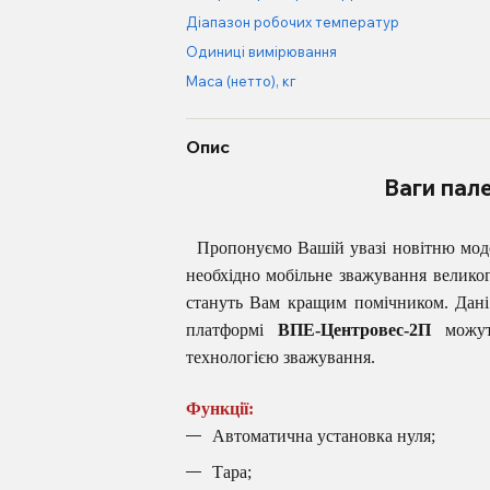
Діапазон робочих температур
Одиниці вимірювання
Маса (нетто), кг
Опис
Ваги пал
Пропонуємо Вашій увазі новітню мод
необхідно мобільне зважування великог
стануть Вам кращим помічником. Дані
платформі
ВПЕ-Центровес-2П
можуть
технологією зважування.
Функції:
Автоматична установка нуля;
Тара;