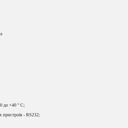
на
0 до +40 ° C;
х пристроїв - RS232;