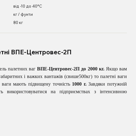
від -10 до 40°С
кг / фунти
80 кг
етні ВПЕ-Центровес-2П
ель палетних ваг
ВПЕ-Центровес-2П до 2000 кг.
Якщо вам
абаритних і важких вантажів (свише500кг) то палетні ваги
 ваги мають підвищену точність
1000 г.
Завдяки потужній
 використовуватися на підприємствах з інтенсивною