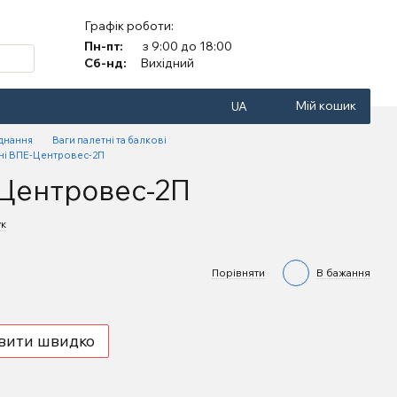
Графік роботи:
Пн-пт:
з 9:00 до 18:00
Сб-нд:
Вихідний
Мій кошик
UA
аднання
Ваги палетні та балкові
ні ВПЕ-Центровес-2П
-Центровес-2П
ук
Порівняти
В бажання
вити швидко