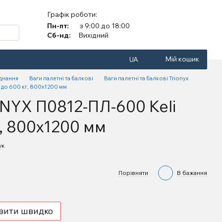
Графік роботи:
Пн-пт:
з 9:00 до 18:00
Сб-нд:
Вихідний
Мій кошик
UA
аднання
Ваги палетні та балкові
Ваги палетні та балкові Trionyx
 до 600 кг, 800х1200 мм
ONYX П0812-ПЛ-600 Keli
г, 800х1200 мм
ук
Порівняти
В бажання
вити швидко