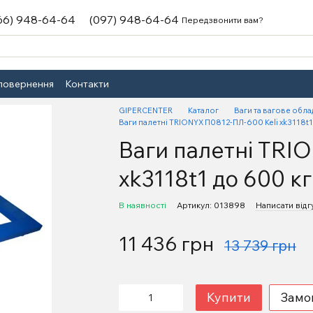
66) 948-64-64
(097) 948-64-64
Передзвонити вам?
 повернення
Контакти
GIPERCENTER
Каталог
Ваги та вагове обл
Ваги палетні TRIONYX П0812-ПЛ-600 Keli xk3118t1
Ваги палетні TRI
xk3118t1 до 600 к
В наявності
Артикул: 013898
Написати відг
11 436 грн
13 739 грн
Купити
Замо