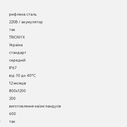
рифлена сталь
220В / акумулятор
так
TRIONYX
Україна
стандарт
середній
IP67
від -10 до 40°С
12 місяців
800х1200
200
виготовлення наїзні пандусів
600
у
так