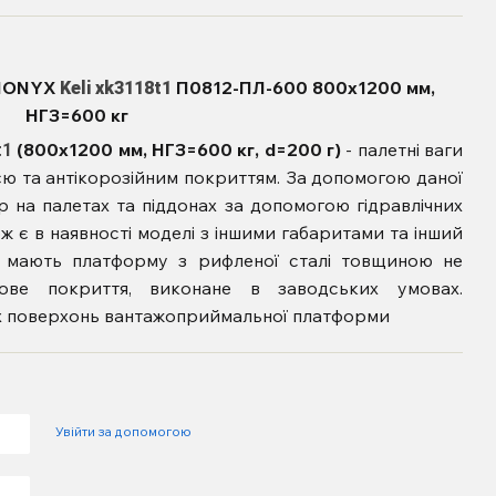
TRIONYX
П0
812-ПЛ-600 800х1200 мм,
Keli xk3118t1
НГЗ=600 кг
(800х1200 мм, НГЗ=600 кг, d=200 г)
- палетні ваги
t1
єю та антікорозійним покриттям. За допомогою даної
р на палетах та піддонах за допомогою гідравлічних
кож є в наявності моделі з іншими габаритами та інший
и мають платформу з рифленої сталі товщиною не
ове покриття, виконане в заводських умовах.
іх поверхонь вантажоприймальної платформи
Увійти за допомогою