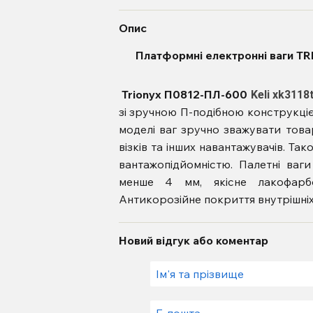
Опис
Платформні електронні ваги 
Trionyx П0812-ПЛ-600
Keli xk3118
зі зручною П-подібною конструкці
моделі ваг зручно зважувати това
візків та інших навантажувачів. Та
вантажопідйомністю.
Палетні ваг
менше 4 мм, якісне лакофарб
Антикорозійне покриття внутрішн
Новий відгук або коментар