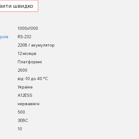
вити швидко
1000х1000
роїв
RS-232
220В / акумулятор
12 місяців
Платформні
2000
від -10 до 40 °С
Україна
А12ESS
нержавіючі
500
ЗЕВС
10