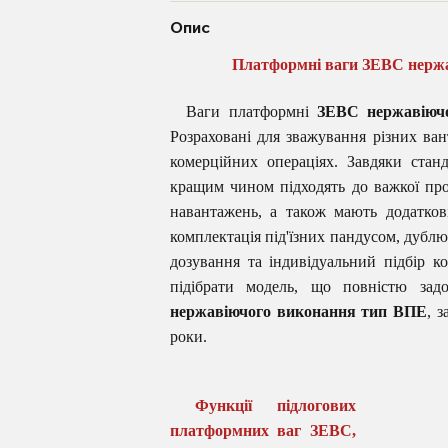
Опис
Платформні ваги ЗЕВС нержав
Ваги платформні
ЗЕВС нержавіючо
Розраховані для зважування різних ва
комерційних операціях. Завдяки стан
кращим чином підходять до важкої пр
навантажень, а також мають додатков
комплектація під'їзних пандусом, дубл
дозування та індивідуальний підбір к
підібрати модель, що повністю за
нержавіючого виконання тип ВПЕ
, 
роки.
Функції підлогових
платформних ваг ЗЕВС,