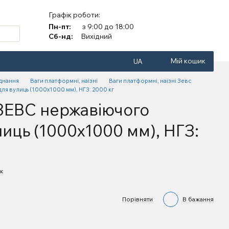
Графік роботи:
Пн-пт:
з 9:00 до 18:00
Сб-нд:
Вихідний
Мій кошик
UA
аднання
Ваги платформні, наїзні
Ваги платформні, наїзні Зевс
я вулиць (1000х1000 мм), НГЗ: 2000 кг
ЗЕВС нержавіючого
иць (1000х1000 мм), НГЗ:
к
Порівняти
В бажання