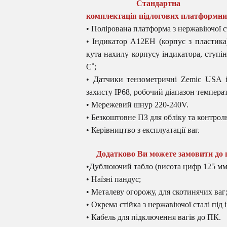
Стандартна
комплектація підлогових платформни
• Полірована платформа з нержавіючої 
• Індикатор A12EH (корпус з пластик
кута нахилу корпусу індикатора, ступін
С˚;
• Датчики тензометричні Zemic USA i
захисту IP68, робочий діапазон температ
• Мережевий шнур 220-240V.
• Безкоштовне ПЗ для обліку та контро
• Керівництво з експлуатації ваг.
Додатково Ви можете замовити до п
•Дублюючий табло (висота цифр 125 мм)
• Наїзні пандус;
• Металеву огорожу, для скотинячих ваг
• Окрема стійка з нержавіючої сталі під 
• Кабель для підключення вагів до ПК.