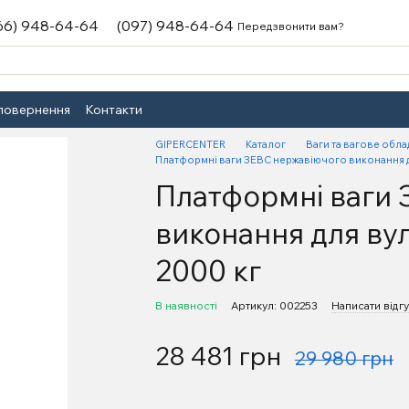
66) 948-64-64
(097) 948-64-64
Передзвонити вам?
 повернення
Контакти
GIPERCENTER
Каталог
Ваги та вагове обл
Платформні ваги ЗЕВС нержавіючого виконання дл
Платформні ваги 
виконання для вул
2000 кг
В наявності
Артикул: 002253
Написати відгу
28 481 грн
29 980 грн