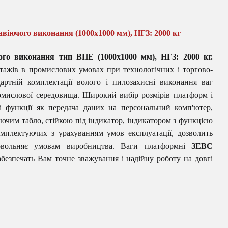
іючого виконання (1000х1000 мм), НГЗ: 2000 кг
го виконання тип ВПЕ (1000х1000 мм), НГЗ: 2000 кг.
нтажів в промислових умовах при технологічних і торгово-
дартній комплектації волого і пилозахисні виконання ваг
омислової середовища. Широкий вибір розмірів платформ і
і функції як передача даних на персональний комп'ютер,
юючим табло, стійкою під індикатор, індикатором з функцією
омплектуючих з урахуванням умов експлуатації, дозволить
довольняє умовам виробництва. Ваги платформні
ЗЕВС
забезпечать Вам точне зважування і надійну роботу на довгі