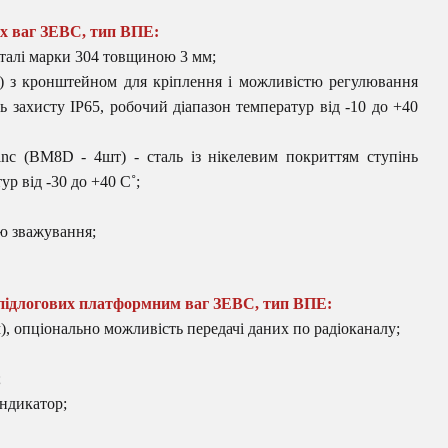
х ваг ЗЕВС, тип ВПЕ:
сталі марки 304 товщиною 3 мм;
а) з кронштейном для кріплення і можливістю регулювання
ь захисту IP65, робочий діапазон температур від -10 до +40
nc (BM8D - 4шт) - сталь із нікелевим покриттям ступінь
ур від -30 до +40 С˚;
лю зважування;
ідлогових платформним ваг ЗЕВС, тип ВПЕ:
, опціонально можливість передачі даних по радіоканалу;
;
індикатор;