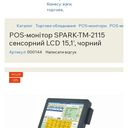
Каталог
Торгове обладнання
POS-монітори
POS-моні
POS-монітор SPARK-TM-2115
сенсорний LCD 15,1', чорний
Артикул:
000144
Написати відгук
АКЦІЯ
−22%