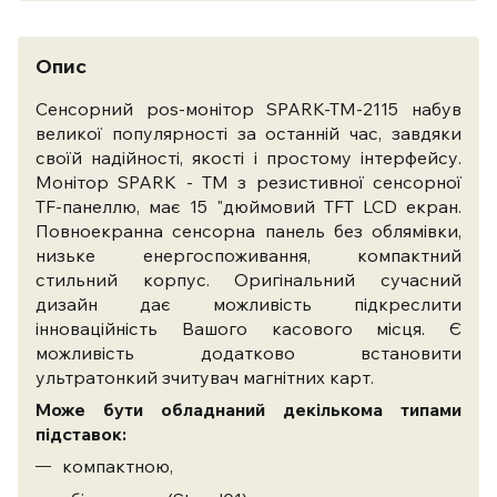
Опис
Сенсорний pos-монітор SPARK-TM-2115 набув
великої популярності за останній час, завдяки
своїй надійності, якості і простому інтерфейсу.
Монітор SPARK - TM з резистивної сенсорної
TF-панеллю, має 15 "дюймовий TFT LCD екран.
Повноекранна сенсорна панель без облямівки,
низьке енергоспоживання, компактний
стильний корпус. Оригінальний сучасний
дизайн дає можливість підкреслити
інноваційність Вашого касового місця. Є
можливість додатково встановити
ультратонкий зчитувач магнітних карт.
Може бути обладнаний декількома типами
підставок:
компактною,