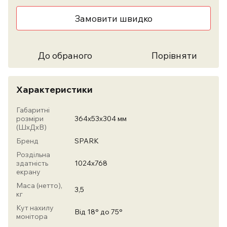
Замовити швидко
До обраного
Порівняти
Характеристики
Габаритні
розміри
364x53x304 мм
(ШхДхВ)
Бренд
SPARK
Роздільна
здатність
1024х768
екрану
Маса (нетто),
3,5
кг
Кут нахилу
Від 18° до 75°
монітора