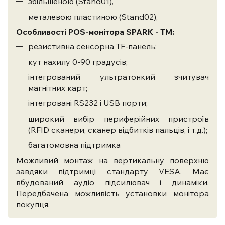
збільшеною (Stand01),
металевою пластиною (Stand02),
Особливості POS-монітора SPARK - TM:
резистивна сенсорна TF-панель;
кут нахилу 0-90 градусів;
інтегрований ультратонкий зчитувач
магнітних карт;
інтегровані RS232 і USB порти;
широкий вибір периферійних пристроїв
(RFID сканери, сканер відбитків пальців, і т.д.);
багатомовна підтримка
Можливий монтаж на вертикальну поверхню
завдяки підтримці стандарту VESA. Має
вбудований аудіо підсилювач і динаміки.
Передбачена можливість установки монітора
покупця.