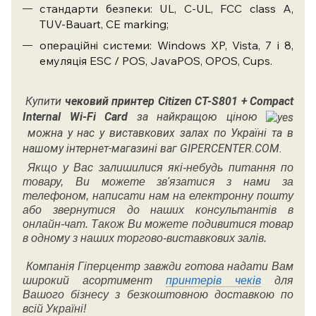
стандарти безпеки: UL, C-UL, FCC class A,
TUV-Bauart, CE marking;
операційні системи: Windows XP, Vista, 7 і 8,
емуляція ESC / POS, JavaPOS, OPOS, Cups.
Купити
чековий принтер
Citizen CT-S801
+ Compact
Internal
Wi-Fi
Card
за найкращою ціною
можна у нас у виставкових залах по Україні та в
нашому інтернет-магазині ваг GIPERCENTER.COM.
Якщо у Вас залишилися які-небудь питання по
товару, Ви можете зв'язатися з нами за
телефоном, написати нам на електронну пошту
або звернутися до наших консультантів в
онлайн-чат. Також Ви можете подивитися товар
в одному з наших торгово-виставкових залів.
Компанія Гіперцентр завжди готова надати Вам
широкий асортимент
принтерів чеків
для
Вашого бізнесу з безкоштовною доставкою по
всій Україні!