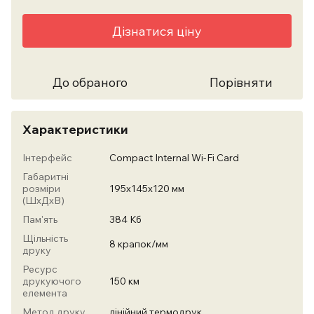
Дізнатися ціну
До обраного
Порівняти
Характеристики
Інтерфейс
Compact Internal Wi-Fi Card
Габаритні
розміри
195х145х120 мм
(ШхДхВ)
Пам'ять
384 Кб
Щільність
8 крапок/мм
друку
Ресурс
друкуючого
150 км
елемента
Метод друку
лінійний термодрук