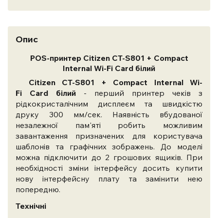
Опис
POS-принтер Citizen CT-S801
+ Compact
Internal
Wi-Fi
Card
білий
Citizen CT-S801
+ Compact Internal
Wi-
Fi
Card
білий
- перший принтер чеків з
рідкокристалічним дисплеєм та швидкістю
друку 300 мм/сек. Наявність вбудованої
незалежної пам'яті робить можливим
завантаження призначених для користувача
шаблонів та графічних зображень. До моделі
можна підключити до 2 грошових ящиків. При
необхідності зміни інтерфейсу досить купити
нову інтерфейсну плату та замінити нею
попередню.
Технічні