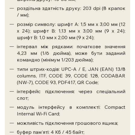
роздільна здатність друку: 203 dpi (8 крапок
/ мм);
розмір символу: шрифт А: 1,5 мм х 3,00 мм (12
х 24); шрифт В: 1,13 мм х 3,00 мм (9 х 24);
шрифт В: 1,0 мм х 2,00 мм (9 х 24);
інтервал між рядками: початкове значення
4,23 мм (1/6 дюйма), може бути заданий
командно (мінімум 1/203 дюйма);
типи штрих-кодів: UPC-A / E, JAN (EAN) 13/8
columns, ITF, CODE 39, CODE 128, CODABAR
(NW-7), CODE 93, PDF417, QR Code;
інтерфейс підключення: через спеціальний
слот;
модуль інтерфейсу в комплекті: Compact
Internal Wi-Fi Card;
можливість підключення грошового ящика;
буфер пам'яті: 4 Кб / 45 байт;