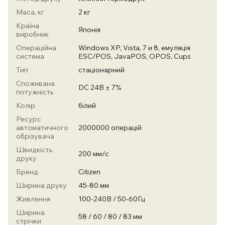
Маса, кг
2 кг
Країна
Японія
виробник
Операційна
Windows XP, Vista, 7 и 8, емуляція
система
ESC/POS, JavaPOS, OPOS, Cups
Тип
стаціонарний
Споживана
DC 24В ± 7%
потужність
Колір
білий
Ресурс
автоматичного
2000000 операцій
обрізувача
Швидкість
200 мм/с
друку
Бренд
Citizen
Ширина друку
45-80 мм
Живлення
100-240В / 50-60Гц
Ширина
58 / 60 / 80 / 83 мм
стрічки