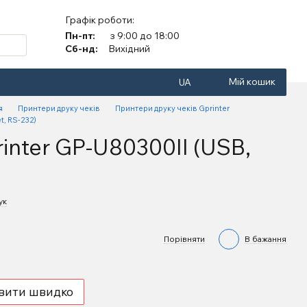
Графік роботи:
Пн-пт:
з 9:00 до 18:00
Сб-нд:
Вихідний
Мій кошик
UA
я
Принтери друку чеків
Принтери друку чеків Gprinter
t, RS-232)
inter GP-U80300II (USB,
ук
Порівняти
В бажання
вити швидко