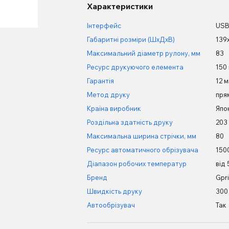
Характеристики
Інтерфейс
USB
Габаритні розміри (ШхДхВ)
139
Максимальний діаметр рулону, мм
83
Ресурс друкуючого елемента
150
Гарантія
12 м
Метод друку
пря
Країна виробник
Япо
Роздільна здатність друку
203 
Максимальна ширина стрічки, мм
80
Ресурс автоматичного обрізувача
150
Діапазон робочих температур
від
Бренд
Gpri
Швидкість друку
300
Автообрізувач
Так