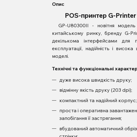
Опис
POS-принтер G-Printer
GP-U80300II - новітня модель 
китайському ринку, бренду G-Pri
декількома інтерфейсами для п
експлуатації, надійність і висока
моделі.
Технічні та функці
дуже висока швидкість друку;
відмінну якість друку (203 dpi);
компактний та надійний корпус;
проста і оперативна завантажен
запобігання її застрягання;
вбудований автоматичний обріз
стрічки;