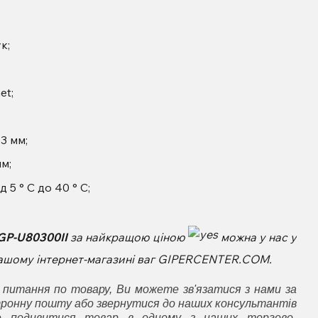
к;
et;
3 мм;
м;
 5 ° C до 40 ° C;
GP-U80300II
за найкращою ціною
можна у нас у
 нашому інтернет-магазині ваг GIPERCENTER.COM.
 питання по товару, Ви можете зв'язатися з нами за
ронну пошту або звернутися до наших консультантів
е подивитися товар в одному з наших торгово-