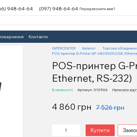
66) 948-64-64
(097) 948-64-64
Передзвонити вам?
 повернення
Контакти
GIPERCENTER
Каталог
Торгове обладнанн
POS-принтер G-Printer GP-U80300II (USB, Etherne
POS-принтер G-Pr
Ethernet, RS-232)
В наявності
Артикул: 010906
Написати відг
4 860 грн
7 526 грн
Купити
Замо