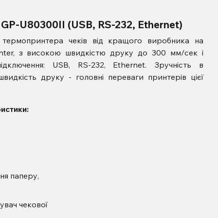
 GP-U80300II (USB, RS-232, Ethernet)
термопринтера чеків від кращого виробника на
nter, з високою швидкістю друку до 300 мм/сек і
ідключення: USB, RS-232, Ethernet. Зручність в
 швидкість друку - головні переваги принтерів цієї
ональні характеристики:
ня паперу,
увач чекової