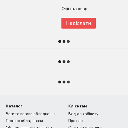
Оцініть товар
Надіслати
Каталог
Клієнтам
Ваги та вагове обладнання
Вхід до кабінету
Торгове обладнання
Про нас
Обладнання для кафе та
Оплата і доставка