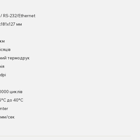
/ RS-232/Ethernet
х181х127 мм
 км
ісяців
мий термодрук
нія
dpi
0000 циклів
 5°C до 40°C
nter
 мм/сек