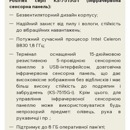
Posiflex серії KS-7515G-i (інфрачервона
сенсорна панель):
Безвентиляторний дизайн корпусу;
Надійний захист від пилу і вологи, стійкість
до вібраційних навантажень;
Потужний сучасний процесор Intel Celeron
B830 1,8 ГГц;
Термінал оснащений 15-дюймовою
резистивною 5-провідною сенсорною
панеллю з USB-інтерфейсом, довговічна
інфрачервона сенсорна панель, що дає
високоякісне зображення без відблисків і має
більш високу стійкість до подряпин і
забруднень (KS-7515G-i). Крім цього, для
управління інфрачервоної сенсорною
панеллю може використовуватися будь
непрозорий предмет: олівець, рука в
рукавичці і пр .;
Підтримує до 8 ГБ оперативної пам'яті;