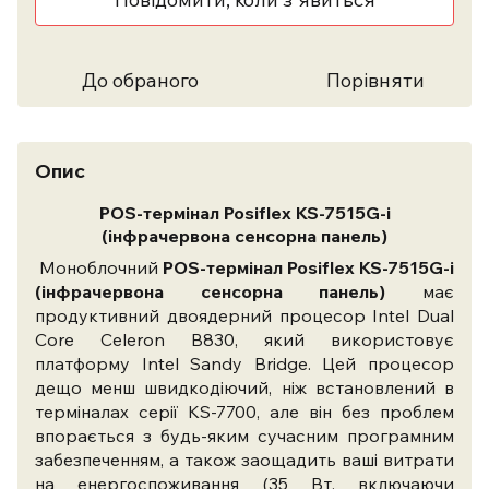
До обраного
Порівняти
Опис
POS-термінал Posiflex
KS-7515G-i
(інфрачервона сенсорна панель)
Моноблочний
POS-термінал Posiflex KS-7515G-i
(інфрачервона сенсорна панель)
має
продуктивний двоядерний процесор Intel Dual
Core Celeron B830, який використовує
платформу Intel Sandy Bridge. Цей процесор
дещо менш швидкодіючий, ніж встановлений в
терміналах серії KS-7700, але він без проблем
впорається з будь-яким сучасним програмним
забезпеченням, а також заощадить ваші витрати
на енергоспоживання (35 Вт, включаючи