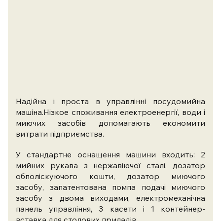
Надійна і проста в управлінні посудомийна
машіна.Нізкое споживання електроенергії, води і
миючих засобів допомагають економити
витрати підприємства.
У стандартне оснащення машини входить: 2
мийних рукава з нержавіючої сталі, дозатор
обполіскуючого кошти, дозатор миючого
засобу, запатентована помпа подачі миючого
засобу з двома виходами, електромеханічна
панель управління, 3 касети і 1 контейнер-
вставка для столових приладів.