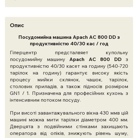
Опис
Посудомийна машина Apach AС 800 DD з
продуктивністю 40/30 кас / год
Гіперцентр предсталвяет купольну
посудомийну машину
Apach AС 800 DD
з
продуктивністю 40/30 касет на годину (540-720
тарілок на годину) гарантує високу якість
процесу мийки склянок, чашок, тарілок,
столових приладів, а також підносів розміром
GN1 / 1. Призначена для професійних кухонь з
інтенсивним потоком посуду.
При висоті завантажувального вікна 430 ммв цій
машині можна мити тарілки діаметром 400 мм.
Дверцята з подвійними стінками захищають
оператора від опіків, знижують рівень шуму,