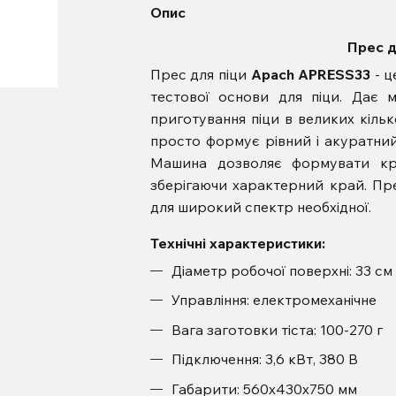
Опис
Прес д
Прес для піци
Apach APRESS33
- ц
тестової основи для піци. Дає 
приготування піци в великих кільк
просто формує рівний і акуратний 
Машина дозволяє формувати кру
зберігаючи характерний край. Пр
для широкий спектр необхідної.
Технічні характеристики:
Діаметр робочої поверхні: 33 см
Управління: електромеханічне
Вага заготовки тіста: 100-270 г
Підключення: 3,6 кВт, 380 В
Габарити: 560х430х750 мм