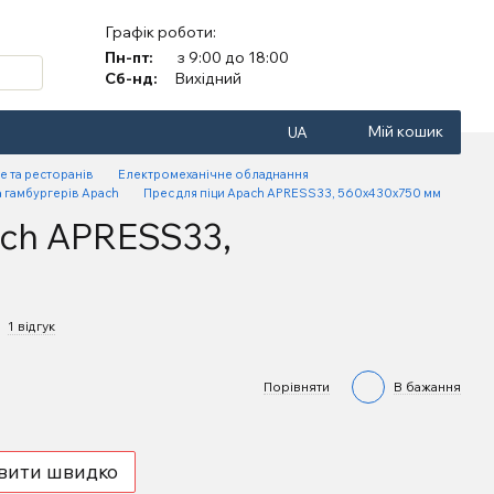
Графік роботи:
Пн-пт:
з 9:00 до 18:00
Сб-нд:
Вихідний
Мій кошик
UA
е та ресторанів
Електромеханічне обладнання
а гамбургерів Apach
Прес для піци Apach APRESS33, 560х430х750 мм
ach APRESS33,
1 відгук
Порівняти
В бажання
вити швидко