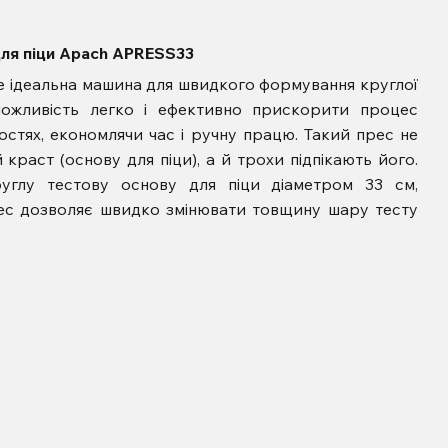
ля піци Apach APRESS33
е ідеальна машина для швидкого формування круглої
можливість легко і ефективно прискорити процес
остях, економлячи час і ручну працю. Такий прес не
краст (основу для піци), а й трохи підпікають його.
глу тестову основу для піци діаметром 33 см,
ес дозволяє швидко змінювати товщину шару тесту