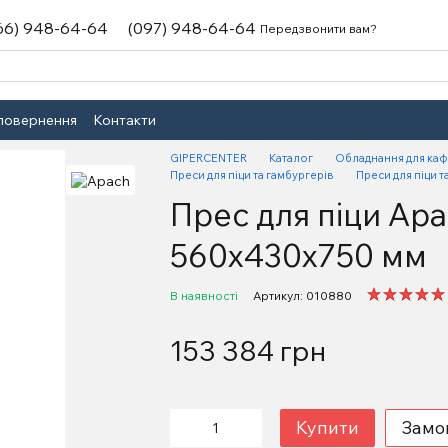
66) 948-64-64
(097) 948-64-64
Передзвонити вам?
 повернення
Контакти
GIPERCENTER
Каталог
Обладнання для каф
Преси для піци та гамбургерів
Преси для піци т
Прес для піци Ap
560х430х750 мм
В наявності
Артикул: 010880
153 384 грн
Купити
Замо