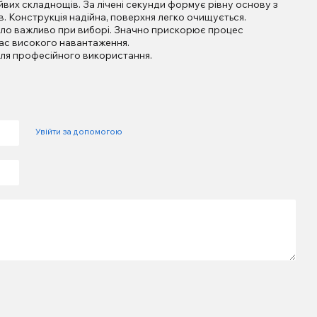
вих складнощів. За лічені секунди формує рівну основу з
в. Конструкція надійна, поверхня легко очищується.
було важливо при виборі. Значно прискорює процес
час високого навантаження.
ля професійного використання.
Увійти за допомогою