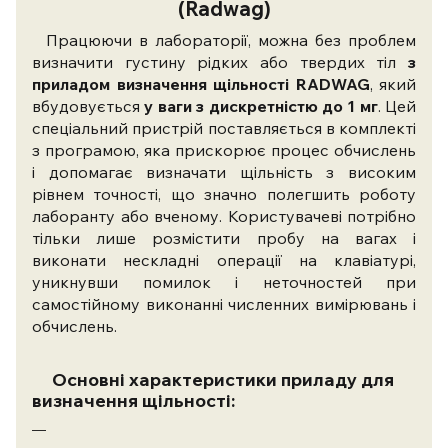
(Radwag)
Працюючи в лабораторії, можна без проблем
визначити густину рідких або твердих тіл
з
приладом визначення щільності RADWAG
, який
вбудовується
у ваги з дискретністю до 1 мг
. Цей
спеціальний пристрій поставляється в комплекті
з програмою, яка прискорює процес обчислень
і допомагає визначати щільність з високим
рівнем точності, що значно полегшить роботу
лаборанту або вченому. Користувачеві потрібно
тільки лише розмістити пробу на вагах і
виконати нескладні операції на клавіатурі,
уникнувши помилок і неточностей при
самостійному виконанні численних вимірювань і
обчислень.
Основні характеристики приладу для
визначення щільності:
легкість