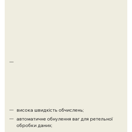
у
використанні
(всі
операції
для
користувача
висвітлюються
на
дисплеї);
для
надійності
результатів
всі
розрахунки
виконуються
програмою;
висока швидкість обчислень;
автоматичне обнулення ваг для ретельної
обробки даних;