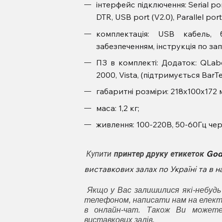
інтерфейс підключення: Serial port
DTR, USB port (V2.0), Parallel port 
комплектація: USB кабель,
забезпеченням, інструкція по запус
ПЗ в комплекті: Додаток: QLabe
2000, Vista, (підтримується BarTe
габаритні розміри: 218х100х172 
маса: 1,2 кг;
живлення: 100-220В, 50-60Гц че
God
Купити
принтер друку етикеток
виставкових залах по Україні та в
Якщо у Вас залишилися які-небудь
телефоном, написати нам на елект
в онлайн-чат. Також Ви может
виставкових залів.