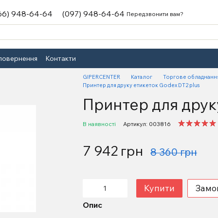
66) 948-64-64
(097) 948-64-64
Передзвонити вам?
 повернення
Контакти
GIPERCENTER
Каталог
Торгове обладнанн
Принтер для друку етикеток Godex DT2 plus
Принтер для друк
В наявності
Артикул: 003816
7 942 грн
8 360 грн
Купити
Замо
Опис