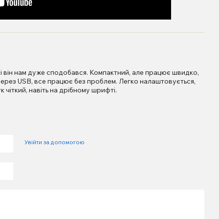
 і він нам дуже сподобався. Компактний, але працює швидко,
через USB, все працює без проблем. Легко налаштовується,
 чіткий, навіть на дрібному шрифті.
Увійти за допомогою