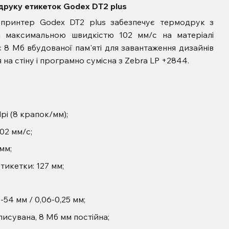
друку етикеток Godex DT2 plus
 принтер Godex DT2 plus забезпечує термодрук з
а максимальною швидкістю 102 мм/с на матеріалі
8 Мб вбудованої пам'яті для завантаження дизайнів
 на стіну і програмно сумісна з Zebra LP +2844.
pi (8 крапок/мм);
02 мм/с;
мм;
икетки: 127 мм;
54 мм / 0,06-0,25 мм;
писувана, 8 Мб мм постійна;