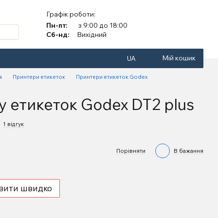
Графік роботи:
Пн-пт:
з 9:00 до 18:00
Сб-нд:
Вихідний
Мій кошик
UA
я
Принтери етикеток
Принтери етикеток Godex
у етикеток Godex DT2 plus
1 відгук
Порівняти
В бажання
вити швидко