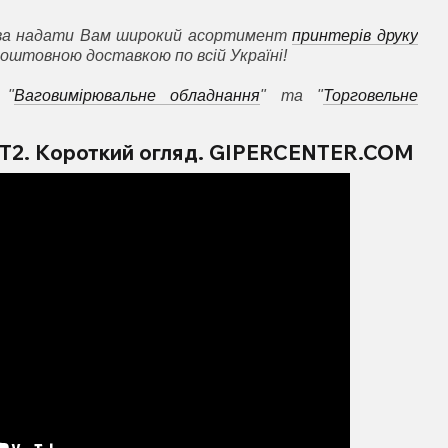
ова надати Вам широкий асортимент
принтерів друку
коштовною доставкою по всій Україні!
 "
Ваговимірювальне обладнання
" та "
Торговельне
DT2. Короткий огляд. GIPERCENTER.COM