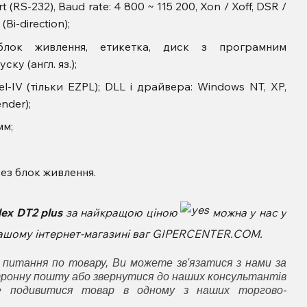
 (RS-232), Baud rate: 4 800 ~ 115 200, Xon / Xoff, DSR /
(Bi-direction);
 блок живлення, етикетка, диск з програмним
ку (англ. яз.);
l-IV (тільки EZPL); DLL і драйвера: Windows NT, XP,
nder);
мм;
рез блок живлення.
ex DT2 plus
за найкращою ціною
можна у нас у
 нашому інтернет-магазині ваг GIPERCENTER.COM.
 питання по товару, Ви можете зв'язатися з нами за
ронну пошту або звернутися до наших консультантів
е подивитися товар в одному з наших торгово-