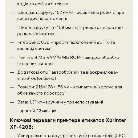
кодів та дрібного тексту
Швидкість друку: 152 мм/с – ефективна робота при
високому навантаженні
Ширина друку: до 108 мм – підтримка стандартних
розмірів етикеток
Інтерфейс: USB – просте підключення до ПК та
касових систем
Пам'ять: 8 МБ RAM/8 МБ ROM – швидка обробка
складних завдань
Додаткові опції: автообрізчик та відокремлювач
етикеток (опційно)
Розміри: 215×178×155 мм – компактний корпус для
обмеженого простору
Вага: 1.31 кг – зручний у транспортуванні
Гарантія: 12 місяців
Ключові переваги принтера етикеток Xprinter
XP-420B:
Універсальність: друк різних типів штрих-кодів (UPC,