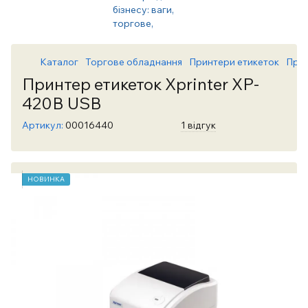
Каталог
Торгове обладнання
Принтери етикеток
Прин
Принтер етикеток Xprinter XP-
420B USB
Артикул:
00016440
1 відгук
НОВИНКА