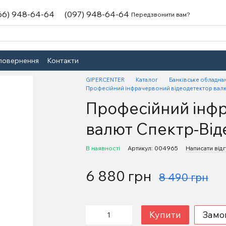
66) 948-64-64
(097) 948-64-64
Передзвонити вам?
 повернення
Контакти
GIPERCENTER
Каталог
Банківське обладна
Професійний інфрачервоний відеодетектор валю
Професійний інфр
валют Спектр-Від
В наявності
Артикул: 004965
Написати відг
6 880 грн
8 490 грн
Купити
Замо