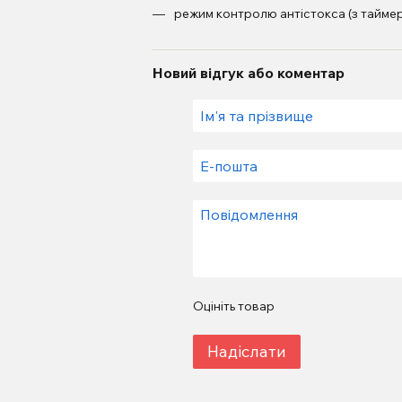
режим контролю антістокса (з тайме
Новий відгук або коментар
Оцініть товар
Надіслати