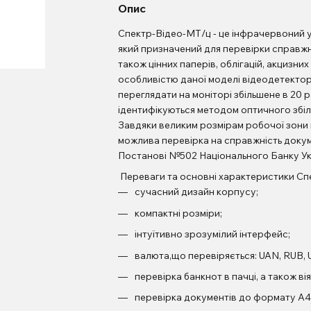
Опис
Спектр-Відео-МТ/ц - це інфрачервоний 
який призначений для перевірки справжност
також цінних паперів, облігацій, акцизних
особливістю даної моделі відеодетекто
переглядати на моніторі збільшене в 20 
ідентифікуються методом оптичного збільш
Завдяки великим розмірам робочої зони 
можлива перевірка на справжність докум
Постанові №502 Національного Банку Ук
Переваги та основні характе
сучасний дизайн корпусу;
компактні розміри;
інтуїтивно зрозумілий інтерфейс;
валюта,що перевіряється: UAN, RUB,
перевірка банкнот в пачці, а також ві
перевірка документів до формату А4