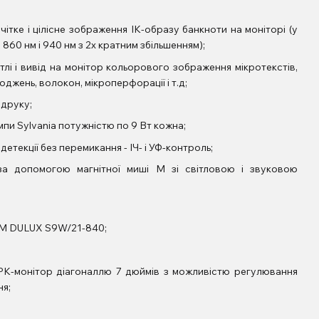
чітке і цілісне зображення ІК-образу банкноти на моніторі (у
860 нм і 940 нм з 2х кратним збільшенням);
ітлі і вивід на монітор кольорового зображення мікротекстів,
оджень, волокон, мікроперфорації і т.д;
 друку;
мпи Sylvania потужністю по 9 Вт кожна;
текції без перемикання - ІЧ- і УФ-контроль;
 за допомогою магнітної миші М зі світловою і звуковою
RAM DULUX S9W/21-840;
РК-монітор діагоналлю 7 дюймів з можливістю регулювання
ня;