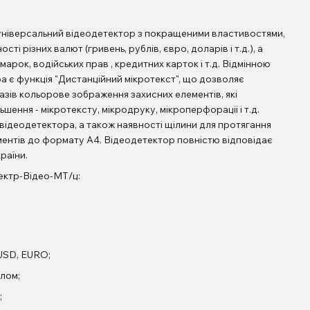
універсальний відеодетектор з покращеними властивостями,
і різних валют (гривень, рублів, євро, доларів і т.д.), а
 марок, водійських прав , кредитних карток і т.д. Відмінною
ра є
функція "Дистанційний мікротекст", що дозволяє
разів кольорове зображення захисних елементів, які
ення - мікротексту, мікродруку, мікроперфорації і т.д.
відеодетектора, а також наявності щілини для протягання
ентів до формату А4. Відеодетектор повністю відповідає
раїни.
ристики Спектр-Відео-МТ/ц:
 USD, EURO;
ялом;
;