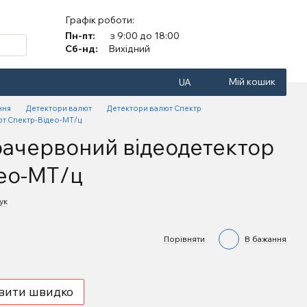
Графік роботи:
Пн-пт:
з 9:00 до 18:00
Сб-нд:
Вихідний
Мій кошик
UA
ння
Детектори валют
Детектори валют Спектр
т Спектр-Відео-МТ/ц
ачервоний відеодетектор
ео-МТ/ц
ук
Порівняти
В бажання
вити швидко