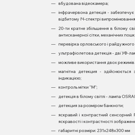
вбудована відеокамера;
інфрачервона детекція - забезпечує 
відбитому ІЧ-спектрі випромінювання 
20-ти кратне збільшення в білому св
антисканерної сітки, механічних пошк
перевірка орловського і райдужного
ультрафіолетова детекція - дві УФ-ла
можливе використання двох режимів де
магнітна детекция - здійснюється
індикацією;
контроль мітки "М";
детекція в білому світлі - лампа OS
детекция за розміром банкноти;
яскравий і контрастний сенсорний 
яскравості і контрастності зображен
габаритні розміри: 231х248х300 мм