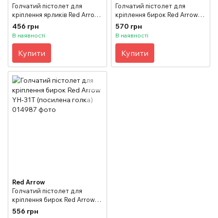
Голчатий пістолет для
Голчатий пістолет для
кріплення ярликів Red Arrow
кріплення бирок Red Arrow
YH-31S стандарт
YH-31X делікат
456 грн
570 грн
В наявності
В наявності
Купити
Купити
Red Arrow
Голчатий пістолет для
кріплення бирок Red Arrow
YH-31T (посилена голка)
556 грн