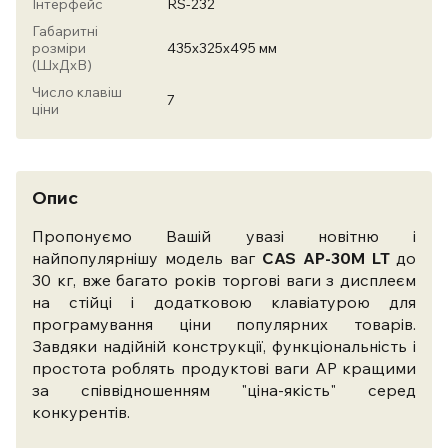
Інтерфейс
RS-232
Габаритні
розміри
435х325х495 мм
(ШхДхВ)
Число клавіш
7
ціни
Опис
Пропонуємо Вашій увазі новітню і
найпопулярнішу модель ваг
CAS AP-30М
LT
до
30 кг, вже багато років торгові ваги з дисплеєм
на стійці і додатковою клавіатурою для
програмування ціни популярних товарів.
Завдяки надійній конструкції, функціональність і
простота роблять продуктові ваги АР кращими
за співвідношенням "ціна-якість" серед
конкурентів.