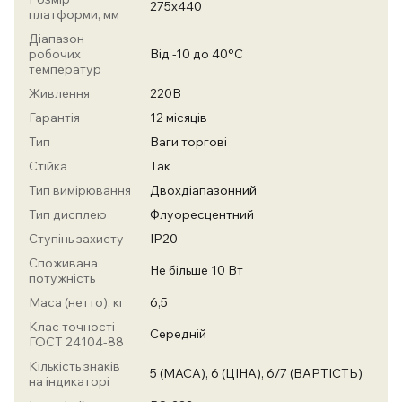
275х440
платформи, мм
Діапазон
робочих
Від -10 до 40°С
температур
Живлення
220В
Гарантія
12 місяців
Тип
Ваги торгові
Стійка
Так
Тип вимірювання
Двохдіапазонний
Тип дисплею
Флуоресцентний
Ступінь захисту
IP20
Споживана
Не більше 10 Вт
потужність
Маса (нетто), кг
6,5
Клас точності
Середній
ГОСТ 24104-88
Кількість знаків
5 (МАСА), 6 (ЦІНА), 6/7 (ВАРТІСТЬ)
на індикаторі