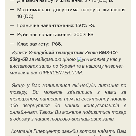
Діапазон напруги живлення: 5 - 12 (DC) В.
Максимально допустима напруга живлення:
18 (DC).
Граничне навантаження: 150% FS.
Руйнівне навантаження: 300% FS.
Клас захисту: IP68.
Купити
S-подібний тензодатчик Zemic
BM3-C3-
50kg-6B
за найкращою ціною
можна у нас у
виставкових залах по Україні та в нашому інтернет-
магазині ваг GIPERCENTER.COM.
Якщо у Вас залишилися які-небудь питання по
товару, Ви можете зв'язатися з нами за
телефоном, написати нам на електронну пошту
або звернутися до наших консультантів в
онлайн-чат. Також Ви можете подивитися товар
в одному з наших торгово-виставкових залів.
Компанія Гіперцентр завжди готова надати Вам