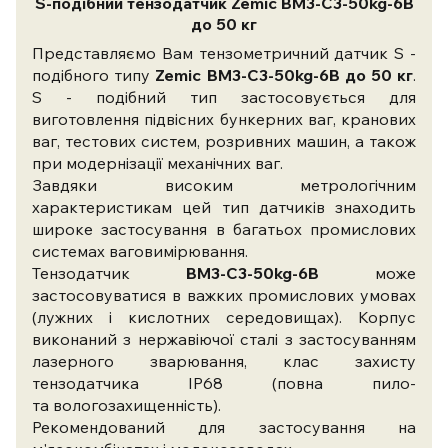
S-подібний тензодатчик Zemic BM3-C3-50kg-6B
до 50 кг
Представляємо Вам тензометричний датчик S -
подібного типу
Zemic BM3-C3-50kg-6B до 50 кг
.
S - подібний тип застосовується для
виготовлення підвісних бункерних ваг, кранових
ваг, тестових систем, розривних машин, а також
при модернізації механічних ваг.
Завдяки високим метрологічним
характеристикам цей тип датчиків знаходить
широке застосування в багатьох промислових
системах ваговимірювання.
Тензодатчик
BM3-C3-50kg-6B
може
застосовуватися в важких промислових умовах
(лужних і кислотних середовищах). Корпус
виконаний з нержавіючої сталі з застосуванням
лазерного зварювання, клас захисту
тензодатчика IP68 (повна пило-
та
вологозахищенність
).
Рекомендований для застосування на