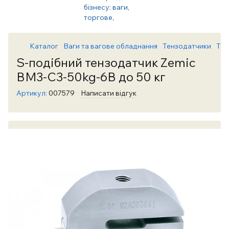
Каталог
Ваги та вагове обладнання
Тензодатчики
Тен
S-подібний тензодатчик Zemic
BM3-C3-50kg-6B до 50 кг
Артикул:
007579
Написати відгук