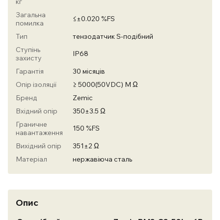
кг
Загальна
≤±0.020 %FS
помилка
Тип
тензодатчик S-подібний
Ступінь
IP68
захисту
Гарантія
30 місяців
Опір ізоляції
≥ 5000(50VDC) M Ω
Бренд
Zemic
Вхідний опір
350±3.5 Ω
Граничне
150 %FS
навантаження
Вихідний опір
351±2 Ω
Матеріал
нержавіюча сталь
Опис