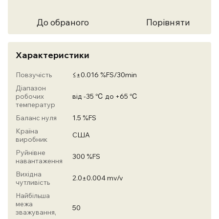
До обраного
Порівняти
Характеристики
Повзучість
≤±0.016 %FS/30min
Діапазон
робочих
від -35 ℃ до +65 ℃
температур
Баланс нуля
1.5 %FS
Країна
США
виробник
Руйнівне
300 %FS
навантаження
Вихідна
2.0±0.004 mv/v
чутливість
Найбільша
межа
50
зважування,