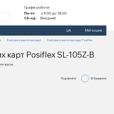
Графік роботи:
Пн-пт:
з 9:00 до 18:00
Сб-нд:
Вихідний
Мій кошик
UA
я
Зчитувачі магнітних карт
Зчитувачі магнітних карт Posiflex
 карт Posiflex SL-105Z-B
ти відгук
Порівняти
В бажання