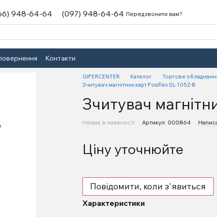
66) 948-64-64
(097) 948-64-64
Передзвонити вам?
 повернення
Контакти
GIPERCENTER
Каталог
Торгове обладнанн
Зчитувач магнітних карт Posiflex SL-105Z-B
Зчитувач магнітних
Немає в наявності
Артикул: 000864
Написа
Ціну уточнюйте
Повідомити, коли з'явиться
Характеристики