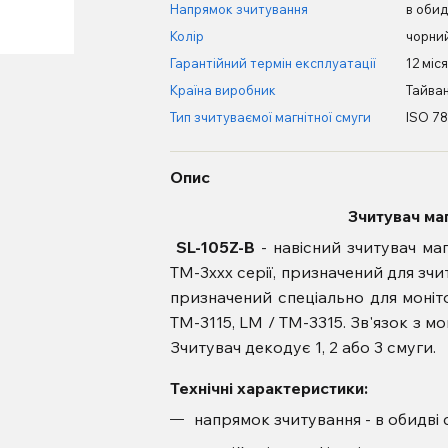
Напрямок зчитування
в обид
Колір
чорни
Гарантійний термін експлуатації
12 міся
Країна виробник
Тайва
Тип зчитуваємої магнітної смуги
ISO 78
Опис
Зчитувач маг
SL-105Z-B
- навісний зчитувач маг
TM-3ххх серії, призначений для зчи
призначений спеціально для моніто
TM-3115, LM / TM-3315. Зв'язок з 
Зчитувач декодує 1, 2 або 3 смуги.
Технічні характеристики:
напрямок зчитування - в обидві 