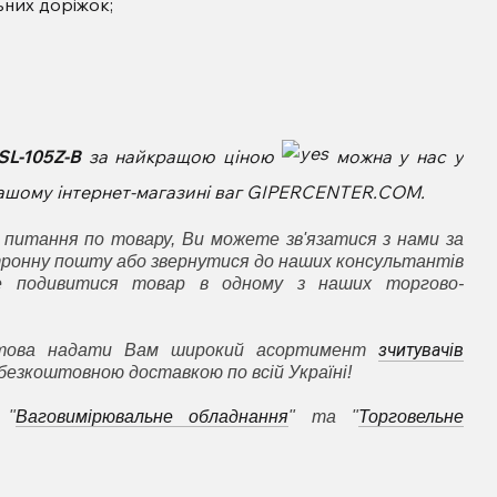
ьних доріжок;
 SL-105Z-B
за найкращою ціною
можна у нас у
 нашому інтернет-магазині ваг GIPERCENTER.COM.
 питання по товару, Ви можете зв'язатися з нами за
ронну пошту або звернутися до наших консультантів
е подивитися товар в одному з наших торгово-
зчитувачів
отова надати Вам широкий асортимент
 безкоштовною доставкою по всій Україні!
 "
Ваговимірювальне обладнання
" та "
Торговельне