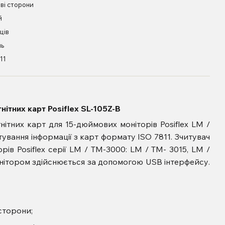
ві сторони
й
ців
нь
11
нітних карт Posiflex SL-105Z-B
нітних карт для 15-дюймових моніторів Posiflex LM /
тування інформації з карт формату ISO 7811. Зчитувач
рів Posiflex серії LM / TM-3000: LM / TM- 3015, LM /
монітором здійснюється за допомогою USB інтерфейсу.
сторони;