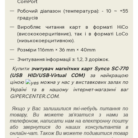
ComPort
Робочий діапазон (температура): - 10 ~ +55
градусів
Виробляє читання карт в форматі HiCo
(висококоерцитівниє), так і в форматі LoCo
(низькокоерцитивною).
Розміри 116mm × 36 mm × 40mm
Зчитування інформації з: 1,2, 3 доріжок.
Купити
зчитувач магнітних карт Synco SC-770
(USB HID/USB-Virtual COM)
за найкращою
ціною
можна у нас у виставкових залах по
Україні та в нашому інтернет-магазині ваг
GIPERCENTER.COM.
Якщо у Вас залишилися які-небудь питання по
товару, Ви можете зв'язатися з нами за
телефоном, написати нам на електронну пошту
або звернутися до наших консультантів в
онлайн-чат. Також Ви можете подивитися товар