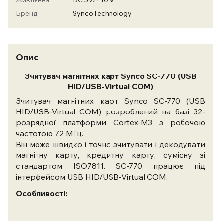
Живлення
DC 5V/±10%
Бренд
SyncoTechnology
Опис
Зчитувач магнітних карт Synco SC-770 (USB
HID/USB-Virtual COM)
Зчитувач магнітних карт Synco SC-770 (USB
HID/USB-Virtual COM) розроблений на базі 32-
розрядної платформи Cortex-M3 з робочою
частотою 72 МГц.
Він може швидко і точно зчитувати і декодувати
магнітну карту, кредитну карту, сумісну зі
стандартом ISO7811. SC-770 працює під
інтерфейсом USB HID/USB-Virtual COM.
Особливості: