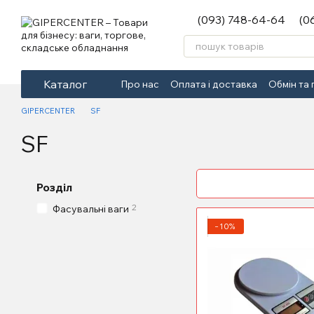
Перейти до основного контенту
(093) 748-64-64
(0
Каталог
Про нас
Оплата і доставка
Обмін та
GIPERCENTER
SF
SF
Розділ
2
Фасувальні ваги
−10%