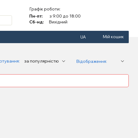
Графік роботи:
Пн-пт:
з 9:00 до 18:00
Сб-нд:
Вихідний
Мій кошик
UA
ртування:
за популярністю
Відображення: