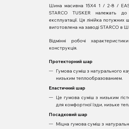
Шина масивна 15X4 1 / 2-8 / EA
STARCO TUSKER належать до п
експлуатації.
Ця лінійка потужних ш
виготовлена ​​на заводі STARCO в Ш
Відмінні робочі характерист
конструкція.
Протекторний шар
Гумова суміш з натурального кау
низьким теплообразованием.
Еластичний шар
Це гумова суміш з низьким гіст
для комфортної їзди, низьке те
Посадковий шар
Міцна гумова суміш з натурально