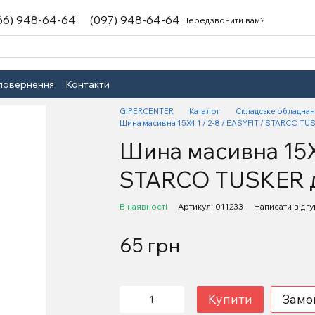
66) 948-64-64
(097) 948-64-64
Передзвонити вам?
 повернення
Контакти
GIPERCENTER
Каталог
Складське обладна
Шина масивна 15X4 1 / 2-8 / EASYFIT / STARCO TU
Шина масивна 15X4
STARCO TUSKER д
В наявності
Артикул: 011233
Написати відгу
65 грн
Купити
Замо