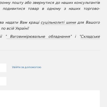
ронну пошту або звернутися до наших консультантів
е подивитися товар в одному з наших торгово-
ва надати Вам кращі
суцільнолиті шини
для Вашого
о всій Україні!
ї "
Ваговимірювальне обладнання
" і "
Складське
Увійти за допомогою