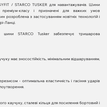
SYFIT / STARCO TUSKER для навантажувачів. Шини
реміум-класу і призначені для важких умов
ин розроблена з застосуванням новітніх технологій і
рі-Ланці.
ики шини STARCO Tusker забезпечує тришарова
чуку має зносостійкість, мінімальним відшаруванням,
ерезисом - оптимальна еластичність і гасіння ударів
плоутворення.
го каучуку, сталеві кільця для посилення бортовий і