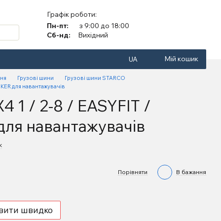
Графік роботи:
Пн-пт:
з 9:00 до 18:00
Сб-нд:
Вихідний
Мій кошик
UA
ння
Грузові шини
Грузові шини STARCO
SKER для навантажувачів
 1 / 2-8 / EASYFIT /
ля навантажувачів
к
Порівняти
В бажання
вити швидко