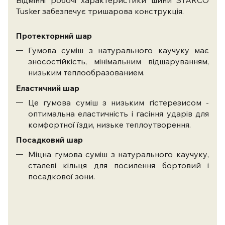
Відмінні робочі характеристики шини STARCO
Tusker забезпечує тришарова конструкція.
Протекторний шар
Гумова суміш з натурального каучуку має
зносостійкість, мінімальним відшаруванням,
низьким теплообразованием.
Еластичний шар
Це гумова суміш з низьким гістерезисом -
оптимальна еластичність і гасіння ударів для
комфортної їзди, низьке теплоутворення.
Посадковий шар
Міцна гумова суміш з натурального каучуку,
сталеві кільця для посилення бортовий і
посадкової зони.