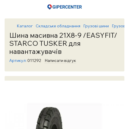
Каталог
Складське обладнання
Грузові шини
Грузові
Шина масивна 21X8-9 /EASYFIT/
STARCO TUSKER для
навантажувачів
Артикул:
011292
Написати відгук