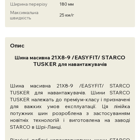
Ширина перерізу
180 мм
Максимальна
25 км/г
швидкість
Опис
21X8-9 /EASYFIT/ STARCO
Шина масивна
TUSKER
для навантажувачів
Шина масивна 21X8-9 /EASYFIT/ STARCO
TUSKER для навантажувачів. Шини STARCO
TUSKER належать до преміум-класу і призначені
для важких умов експлуатації.
Ця лінійка
потужних шин розроблена з застосуванням
новітніх технологій і виготовлена ​​на заводі
STARCO в Шрі-Ланці.