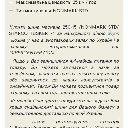
Максимальна швидкість: 25 км / год
Тип монтування: NONMARK STD
Купити шина масивна
250-15 /NONMARK STD/
STARCO TUSKER 7"
за найкращою ціною
можна у нас в виставкових залах по Україні і в
нашому інтернет-магазині ваг
GIPERCENTER.COM.
Якщо у Вас залишилися які-небудь питання по
товару, Ви можете зв'язатися з нами за
телефоном, написати нам на електронну пошту
або звернутися до наших консультантів в
онлайн-чат. Також Ви можете подивитися товар
в одному з наших торгово-виставкових залів.
Компанія Гіперцентр завжди готова надати Вам
кращі
суцільнолиті шини
для Вашого бізнесу з
безкоштовною доставкою по всій Україні!
Також рекомендуємо категорії
"
Ваговимірювальне обладнання
" і "
Складське