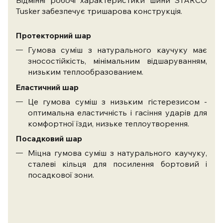
Відмінні робочі характеристики шини STARCO
Tusker забезпечує тришарова конструкція.
Протекторний шар
Гумова суміш з натурального каучуку має
зносостійкість, мінімальним відшаруванням,
низьким теплообразованием.
Еластичний шар
Це гумова суміш з низьким гістерезисом -
оптимальна еластичність і гасіння ударів для
комфортної їзди, низьке теплоутворення.
Посадковий шар
Міцна гумова суміш з натурального каучуку,
сталеві кільця для посилення бортовий і
посадкової зони.